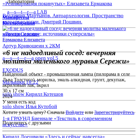
Лаборатория
«Реинкарнация покинутых» Елизавета Ермакова
a—s—t—r—a LAB
Владимир Мартынов. Автоархеология. Пространство
Манифесты
автоархеологии. Дмитрий Пошвин.
Коллаборации
«Внутри и вовне: источники суперсилы»
Ермакова Елизавета
Артур Кривошеин х 2КМ
«6 не надоедливый сосед: вечерняя
a—s—t—r—a open vol.5
молитва маленького муравья Сережи»
EXODUS
Найденный объект - промышленная лампа (пилорама в селе
Льва Толстого), морилка, эмаль алкидная, грунт, декупаж,
Малышки 18:22
акриловый лак, акрил
30 х 17 см
solo show Кирилл Котешов
2024
У меня есть код
solo show Илья Кутобой
Хотите узнать цену? Сначала
Войдите
или
Зарегистрируйтесь
1-я ГРАУНД Биеннале «Текстиль в современном
Поделитесь с друзьями
искусстве»
Кирилл Доешвили «Здесь и сейчас навсегда»