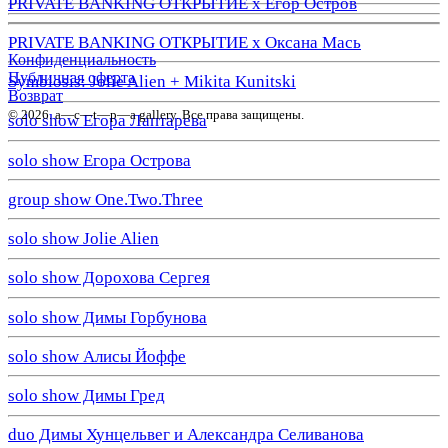
PRIVATE BANKING ОТКРЫТИЕ х Егор Остров
PRIVATE BANKING ОТКРЫТИЕ х Оксана Мась
Конфиденциальность
Публичная оферта
Symbiosis: Jolie Alien + Mikita Kunitski
Возврат
© 2026. a—с—t—р—a gallery. Все права защищены.
solo show Егора Лаптарева
solo show Егора Острова
group show One.Two.Three
solo show Jolie Alien
solo show Дорохова Сергея
solo show Димы Горбунова
solo show Алисы Йоффе
solo show Димы Гред
duo Димы Хунцельвег и Александра Селиванова