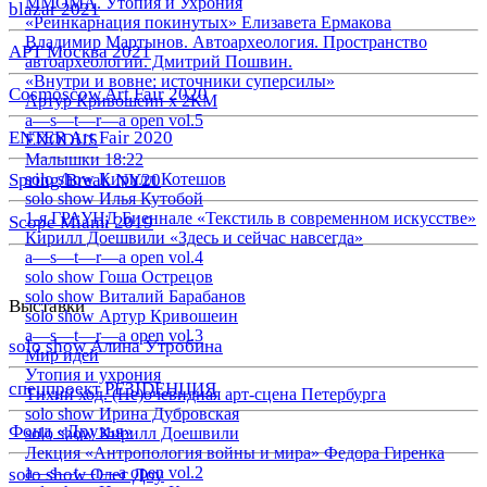
ММОМА. Утопия и Ухрония
blazar 2021
«Реинкарнация покинутых» Елизавета Ермакова
Владимир Мартынов. Автоархеология. Пространство
АРТ Москва 2021
автоархеологии. Дмитрий Пошвин.
«Внутри и вовне: источники суперсилы»
Cosmoscow Art Fair 2020
Артур Кривошеин х 2КМ
a—s—t—r—a open vol.5
ENTER Art Fair 2020
EXODUS
Малышки 18:22
Spring/Break NY20
solo show Кирилл Котешов
solo show Илья Кутобой
1-я ГРАУНД Биеннале «Текстиль в современном искусстве»
Scope Miami 2019
Кирилл Доешвили «Здесь и сейчас навсегда»
a—s—t—r—a open vol.4
solo show Гоша Острецов
solo show Виталий Барабанов
Выставки
solo show Артур Кривошеин
a—s—t—r—a open vol.3
solo show Алина Утробина
Мир идей
Утопия и ухрония
спецпроект РЕЗIDЕНЦИЯ
Тихий ход. (Не)очевидная арт-сцена Петербурга
solo show Ирина Дубровская
Фонд «Друзья»
solo show Кирилл Доешвили
Лекция «Антропология войны и мира» Федора Гиренка
a—s—t—r—a open vol.2
solo show Олег Доу