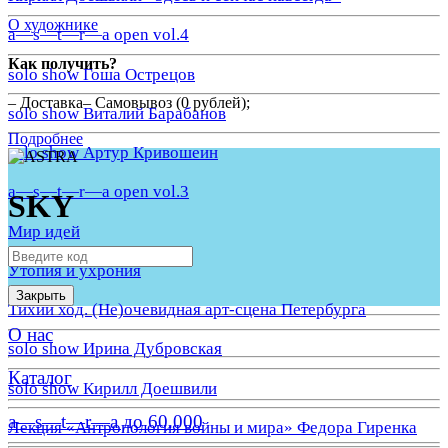
О художнике
a—s—t—r—a open vol.4
Как получить?
solo show Гоша Острецов
– Доставка– Самовывоз (0 рублей);
solo show Виталий Барабанов
Подробнее
solo show Артур Кривошеин
a—s—t—r—a open vol.3
SKY
Мир идей
Утопия и ухрония
Закрыть
Тихий ход. (Не)очевидная арт-сцена Петербурга
О нас
solo show Ирина Дубровская
Каталог
solo show Кирилл Доешвили
a—s—t—r—a до 60.000
Лекция «Антропология войны и мира» Федора Гиренка