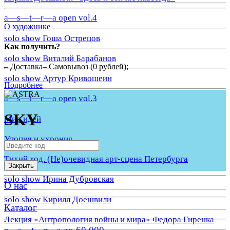
a—s—t—r—a open vol.4
О художнике
solo show Гоша Острецов
Как получить?
solo show Виталий Барабанов
– Доставка– Самовывоз (0 рублей);
solo show Артур Кривошеин
Подробнее
a—s—t—r—a open vol.3
SKY
Мир идей
Утопия и ухрония
Тихий ход. (Не)очевидная арт-сцена Петербурга
Закрыть
solo show Ирина Дубровская
О нас
solo show Кирилл Доешвили
Каталог
Лекция «Антропология войны и мира» Федора Гиренка