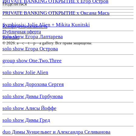
PRIVATE BANKING ОТКРЫТИЕ х Егор Остров
Поделиться
PRIVATE BANKING ОТКРЫТИЕ х Оксана Мась
Symbiosis: Jolie Alien + Mikita Kunitski
Конфиденциальность
Публичная оферта
solo show Егора Лаптарева
Возврат
© 2026. a—с—t—р—a gallery. Все права защищены.
solo show Егора Острова
group show One.Two.Three
solo show Jolie Alien
solo show Дорохова Сергея
solo show Димы Горбунова
solo show Алисы Йоффе
solo show Димы Гред
duo Димы Хунцельвег и Александра Селиванова