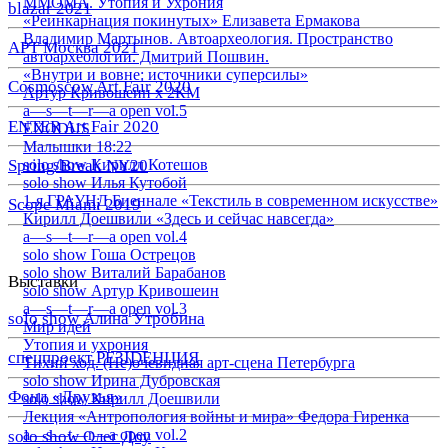
ММОМА. Утопия и Ухрония
blazar 2021
«Реинкарнация покинутых» Елизавета Ермакова
Владимир Мартынов. Автоархеология. Пространство
АРТ Москва 2021
автоархеологии. Дмитрий Пошвин.
«Внутри и вовне: источники суперсилы»
Cosmoscow Art Fair 2020
Артур Кривошеин х 2КМ
a—s—t—r—a open vol.5
ENTER Art Fair 2020
EXODUS
Малышки 18:22
Spring/Break NY20
solo show Кирилл Котешов
solo show Илья Кутобой
1-я ГРАУНД Биеннале «Текстиль в современном искусстве»
Scope Miami 2019
Кирилл Доешвили «Здесь и сейчас навсегда»
a—s—t—r—a open vol.4
solo show Гоша Острецов
solo show Виталий Барабанов
Выставки
solo show Артур Кривошеин
a—s—t—r—a open vol.3
solo show Алина Утробина
Мир идей
Утопия и ухрония
спецпроект РЕЗIDЕНЦИЯ
Тихий ход. (Не)очевидная арт-сцена Петербурга
solo show Ирина Дубровская
Фонд «Друзья»
solo show Кирилл Доешвили
Лекция «Антропология войны и мира» Федора Гиренка
a—s—t—r—a open vol.2
solo show Олег Доу