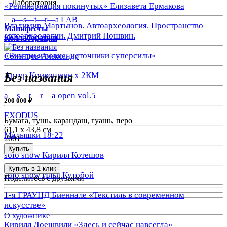
Лаборатория
«Реинкарнация покинутых» Елизавета Ермакова
a—s—t—r—a LAB
Владимир Мартынов. Автоархеология. Пространство
Манифесты
автоархеологии. Дмитрий Пошвин.
Коллаборации
«Внутри и вовне: источники суперсилы»
Семенцов Александр
Артур Кривошеин х 2КМ
Без названия
a—s—t—r—a open vol.5
200 000 ₽
EXODUS
Бумага, тушь, карандаш, гуашь, перо
61,1 х 43,8 см
Малышки 18:22
2001
Купить
solo show Кирилл Котешов
Купить в 1 клик
solo show Илья Кутобой
Поделитесь с друзьями
1-я ГРАУНД Биеннале «Текстиль в современном
искусстве»
О художнике
Кирилл Доешвили «Здесь и сейчас навсегда»