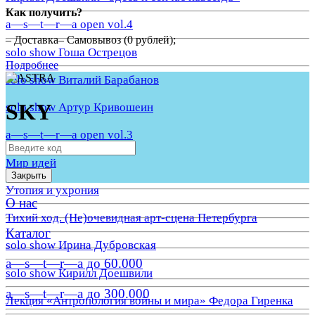
Как получить?
a—s—t—r—a open vol.4
– Доставка– Самовывоз (0 рублей);
solo show Гоша Острецов
Подробнее
solo show Виталий Барабанов
SKY
solo show Артур Кривошеин
a—s—t—r—a open vol.3
Мир идей
Закрыть
Утопия и ухрония
О нас
Тихий ход. (Не)очевидная арт-сцена Петербурга
Каталог
solo show Ирина Дубровская
a—s—t—r—a до 60.000
solo show Кирилл Доешвили
a—s—t—r—a до 300.000
Лекция «Антропология войны и мира» Федора Гиренка