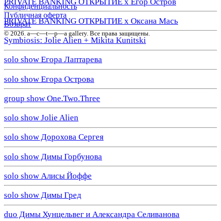
PRIVATE BANKING ОТКРЫТИЕ х Егор Остров
Конфиденциальность
Публичная оферта
PRIVATE BANKING ОТКРЫТИЕ х Оксана Мась
Возврат
© 2026. a—с—t—р—a gallery. Все права защищены.
Symbiosis: Jolie Alien + Mikita Kunitski
solo show Егора Лаптарева
solo show Егора Острова
group show One.Two.Three
solo show Jolie Alien
solo show Дорохова Сергея
solo show Димы Горбунова
solo show Алисы Йоффе
solo show Димы Гред
duo Димы Хунцельвег и Александра Селиванова