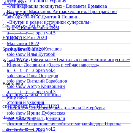
ММОМА. Утопия и Ухрония
blazar 2021
«Реинкарнация покинутых» Елизавета Ермакова
Владимир Мартынов. Автоархеология. Пространство
АРТ Москва 2021
автоархеологии. Дмитрий Пошвин.
«Внутри и вовне: источники суперсилы»
Cosmoscow Art Fair 2020
Артур Кривошеин х 2КМ
a—s—t—r—a open vol.5
ENTER Art Fair 2020
EXODUS
Малышки 18:22
Spring/Break NY20
solo show Кирилл Котешов
solo show Илья Кутобой
1-я ГРАУНД Биеннале «Текстиль в современном искусстве»
Scope Miami 2019
Кирилл Доешвили «Здесь и сейчас навсегда»
a—s—t—r—a open vol.4
solo show Гоша Острецов
solo show Виталий Барабанов
Выставки
solo show Артур Кривошеин
a—s—t—r—a open vol.3
solo show Алина Утробина
Мир идей
Утопия и ухрония
спецпроект РЕЗIDЕНЦИЯ
Тихий ход. (Не)очевидная арт-сцена Петербурга
solo show Ирина Дубровская
Фонд «Друзья»
solo show Кирилл Доешвили
Лекция «Антропология войны и мира» Федора Гиренка
a—s—t—r—a open vol.2
solo show Олег Доу