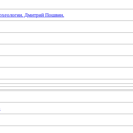
рхеологии. Дмитрий Пошвин.
»