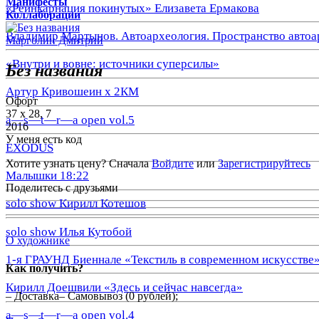
Манифесты
«Реинкарнация покинутых» Елизавета Ермакова
Коллаборации
Владимир Мартынов. Автоархеология. Пространство автоа
Марголин Дмитрий
«Внутри и вовне: источники суперсилы»
Без названия
Артур Кривошеин х 2КМ
Офорт
37 х 28, 7
a—s—t—r—a open vol.5
2016
У меня есть код
EXODUS
Хотите узнать цену? Сначала
Войдите
или
Зарегистрируйтесь
Малышки 18:22
Поделитесь с друзьями
solo show Кирилл Котешов
solo show Илья Кутобой
О художнике
1-я ГРАУНД Биеннале «Текстиль в современном искусстве
Как получить?
Кирилл Доешвили «Здесь и сейчас навсегда»
– Доставка– Самовывоз (0 рублей);
a—s—t—r—a open vol.4