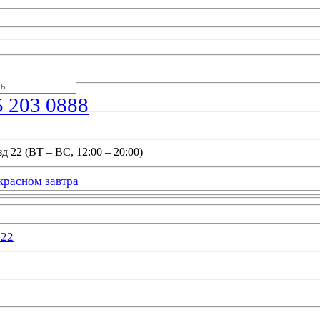
5 203 0888
д 22 (ВТ – ВС, 12:00 – 20:00)
красном завтра
022