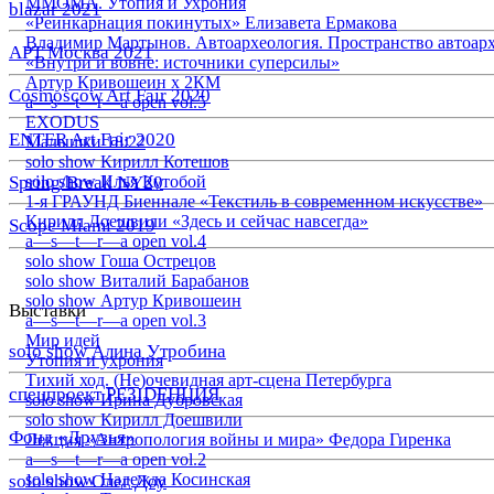
ММОМА. Утопия и Ухрония
blazar 2021
«Реинкарнация покинутых» Елизавета Ермакова
Владимир Мартынов. Автоархеология. Пространство автоар
АРТ Москва 2021
«Внутри и вовне: источники суперсилы»
Артур Кривошеин х 2КМ
Cosmoscow Art Fair 2020
a—s—t—r—a open vol.5
EXODUS
ENTER Art Fair 2020
Малышки 18:22
solo show Кирилл Котешов
Spring/Break NY20
solo show Илья Кутобой
1-я ГРАУНД Биеннале «Текстиль в современном искусстве»
Кирилл Доешвили «Здесь и сейчас навсегда»
Scope Miami 2019
a—s—t—r—a open vol.4
solo show Гоша Острецов
solo show Виталий Барабанов
solo show Артур Кривошеин
Выставки
a—s—t—r—a open vol.3
Мир идей
solo show Алина Утробина
Утопия и ухрония
Тихий ход. (Не)очевидная арт-сцена Петербурга
спецпроект РЕЗIDЕНЦИЯ
solo show Ирина Дубровская
solo show Кирилл Доешвили
Фонд «Друзья»
Лекция «Антропология войны и мира» Федора Гиренка
a—s—t—r—a open vol.2
solo show Надежда Косинская
solo show Олег Доу