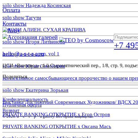
solo show Надежда Косинская
Оплата
solo show Тагути
Контакты
ДЖОЛИ АЛИЕН. СУХАЯ КРАПИВА
solo show Игоря Литвинова
+7 49
hello@a-s-t-r-a.ru
a—s—t—r—a open. vol 1
ЦСИ «Винзавод», 4-й Сыромятнический пер., 1/8, стр. 9, подъез
solo show Юрия Самойлова
Поделиться
Коллективное самосбывающееся пророчество о нашем пре
solo show Екатерина Зорькая
Конфиденциальность
Выставка Достижений Современных Художников/ ВДСХ 2
Публичная оферта
Возврат
PRIVATE BANKING ОТКРЫТИЕ х Егор Остров
© 2026. a—с—t—р—a gallery. Все права защищены.
PRIVATE BANKING ОТКРЫТИЕ х Оксана Мась