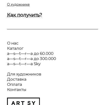
О художнике
Как получить?
О нас
Каталог
a—s—t—r—a до 60.000
a—s—t—r—a до 300.000
a—s—t—r—a Sky
Для художников
Доставка
Оплата
Контакты