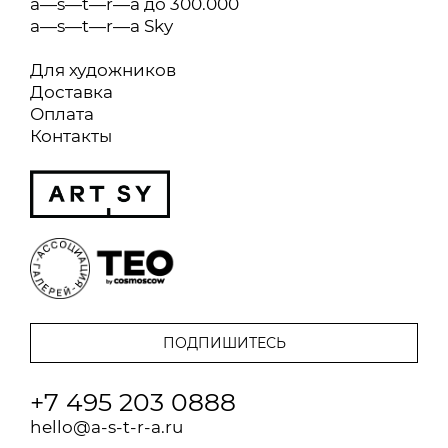
a—s—t—r—a до 300.000
a—s—t—r—a Sky
Для художников
Доставка
Оплата
Контакты
+7 495 203 0888
hello@a-s-t-r-a.ru