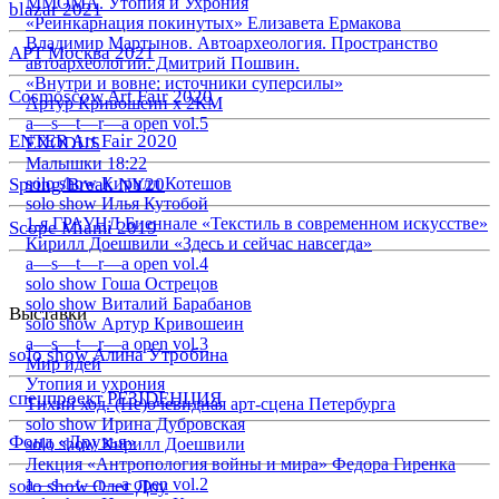
ММОМА. Утопия и Ухрония
blazar 2021
«Реинкарнация покинутых» Елизавета Ермакова
Владимир Мартынов. Автоархеология. Пространство
АРТ Москва 2021
автоархеологии. Дмитрий Пошвин.
«Внутри и вовне: источники суперсилы»
Cosmoscow Art Fair 2020
Артур Кривошеин х 2КМ
a—s—t—r—a open vol.5
ENTER Art Fair 2020
EXODUS
Малышки 18:22
Spring/Break NY20
solo show Кирилл Котешов
solo show Илья Кутобой
1-я ГРАУНД Биеннале «Текстиль в современном искусстве»
Scope Miami 2019
Кирилл Доешвили «Здесь и сейчас навсегда»
a—s—t—r—a open vol.4
solo show Гоша Острецов
solo show Виталий Барабанов
Выставки
solo show Артур Кривошеин
a—s—t—r—a open vol.3
solo show Алина Утробина
Мир идей
Утопия и ухрония
спецпроект РЕЗIDЕНЦИЯ
Тихий ход. (Не)очевидная арт-сцена Петербурга
solo show Ирина Дубровская
Фонд «Друзья»
solo show Кирилл Доешвили
Лекция «Антропология войны и мира» Федора Гиренка
a—s—t—r—a open vol.2
solo show Олег Доу