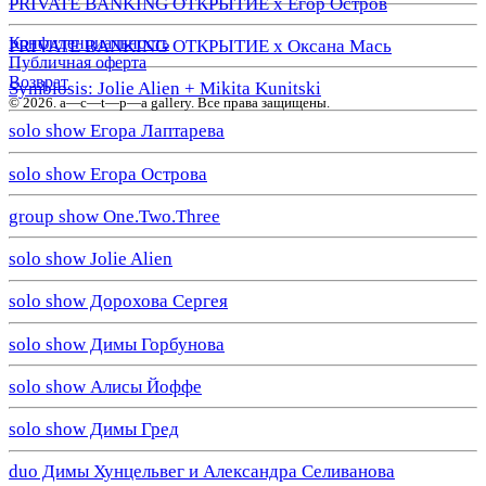
PRIVATE BANKING ОТКРЫТИЕ х Егор Остров
Конфиденциальность
PRIVATE BANKING ОТКРЫТИЕ х Оксана Мась
Публичная оферта
Возврат
Symbiosis: Jolie Alien + Mikita Kunitski
© 2026. a—с—t—р—a gallery. Все права защищены.
solo show Егора Лаптарева
solo show Егора Острова
group show One.Two.Three
solo show Jolie Alien
solo show Дорохова Сергея
solo show Димы Горбунова
solo show Алисы Йоффе
solo show Димы Гред
duo Димы Хунцельвег и Александра Селиванова