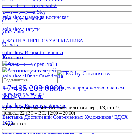
a—s—t—r—a open vol.2
a—s—t—r—a Sky
solo show Надежда Косинская
Для художников
solo show Тагути
Доставка
ДЖОЛИ АЛИЕН. СУХАЯ КРАПИВА
Оплата
solo show Игоря Литвинова
Контакты
a—s—t—r—a open. vol 1
solo show Юрия Самойлова
+7 495 203 0888
Коллективное самосбывающееся пророчество о нашем
прекрасном завтра
hello@a-s-t-r-a.ru
solo show Екатерина Зорькая
ЦСИ «Винзавод», 4-й Сыромятнический пер., 1/8, стр. 9,
подъезд 22 (ВТ – ВС, 12:00 – 20:00)
Выставка Достижений Современных Художников/ ВДСХ
2022
Поделиться