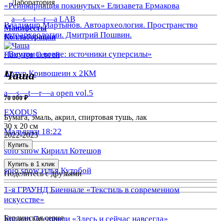
Лаборатория
«Реинкарнация покинутых» Елизавета Ермакова
a—s—t—r—a LAB
Владимир Мартынов. Автоархеология. Пространство
Манифесты
автоархеологии. Дмитрий Пошвин.
Коллаборации
«Внутри и вовне: источники суперсилы»
Пахомов Сергей
Артур Кривошеин х 2КМ
Чаша
a—s—t—r—a open vol.5
70 000 ₽
EXODUS
Бумага, эмаль, акрил, спиртовая тушь, лак
30 х 20 см
Малышки 18:22
2022-2023
Купить
solo show Кирилл Котешов
Купить в 1 клик
solo show Илья Кутобой
Поделитесь с друзьями
1-я ГРАУНД Биеннале «Текстиль в современном
искусстве»
Берлинская серия
Кирилл Доешвили «Здесь и сейчас навсегда»