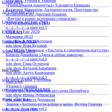
ММОМА. Утопия и Ухрония
blazar 2021
«Реинкарнация покинутых» Елизавета Ермакова
Владимир Мартынов. Автоархеология. Пространство
АРТ Москва 2021
автоархеологии. Дмитрий Пошвин.
«Внутри и вовне: источники суперсилы»
Cosmoscow Art Fair 2020
Артур Кривошеин х 2КМ
a—s—t—r—a open vol.5
ENTER Art Fair 2020
EXODUS
Малышки 18:22
Spring/Break NY20
solo show Кирилл Котешов
solo show Илья Кутобой
1-я ГРАУНД Биеннале «Текстиль в современном искусстве»
Scope Miami 2019
Кирилл Доешвили «Здесь и сейчас навсегда»
a—s—t—r—a open vol.4
solo show Гоша Острецов
solo show Виталий Барабанов
Выставки
solo show Артур Кривошеин
a—s—t—r—a open vol.3
solo show Алина Утробина
Мир идей
Утопия и ухрония
спецпроект РЕЗIDЕНЦИЯ
Тихий ход. (Не)очевидная арт-сцена Петербурга
solo show Ирина Дубровская
Фонд «Друзья»
solo show Кирилл Доешвили
Лекция «Антропология войны и мира» Федора Гиренка
a—s—t—r—a open vol.2
solo show Олег Доу