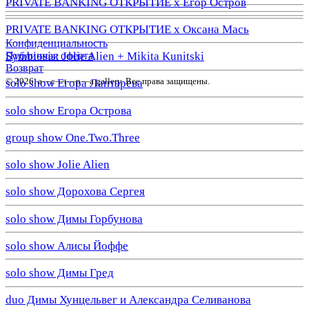
PRIVATE BANKING ОТКРЫТИЕ х Егор Остров
PRIVATE BANKING ОТКРЫТИЕ х Оксана Мась
Конфиденциальность
Публичная оферта
Symbiosis: Jolie Alien + Mikita Kunitski
Возврат
© 2026. a—с—t—р—a gallery. Все права защищены.
solo show Егора Лаптарева
solo show Егора Острова
group show One.Two.Three
solo show Jolie Alien
solo show Дорохова Сергея
solo show Димы Горбунова
solo show Алисы Йоффе
solo show Димы Гред
duo Димы Хунцельвег и Александра Селиванова