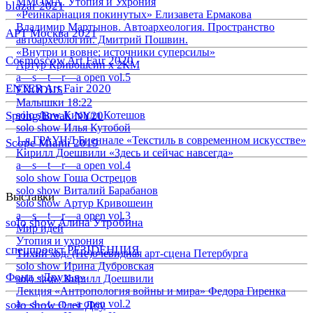
ММОМА. Утопия и Ухрония
blazar 2021
«Реинкарнация покинутых» Елизавета Ермакова
Владимир Мартынов. Автоархеология. Пространство
АРТ Москва 2021
автоархеологии. Дмитрий Пошвин.
«Внутри и вовне: источники суперсилы»
Cosmoscow Art Fair 2020
Артур Кривошеин х 2КМ
a—s—t—r—a open vol.5
ENTER Art Fair 2020
EXODUS
Малышки 18:22
Spring/Break NY20
solo show Кирилл Котешов
solo show Илья Кутобой
1-я ГРАУНД Биеннале «Текстиль в современном искусстве»
Scope Miami 2019
Кирилл Доешвили «Здесь и сейчас навсегда»
a—s—t—r—a open vol.4
solo show Гоша Острецов
solo show Виталий Барабанов
Выставки
solo show Артур Кривошеин
a—s—t—r—a open vol.3
solo show Алина Утробина
Мир идей
Утопия и ухрония
спецпроект РЕЗIDЕНЦИЯ
Тихий ход. (Не)очевидная арт-сцена Петербурга
solo show Ирина Дубровская
Фонд «Друзья»
solo show Кирилл Доешвили
Лекция «Антропология войны и мира» Федора Гиренка
a—s—t—r—a open vol.2
solo show Олег Доу