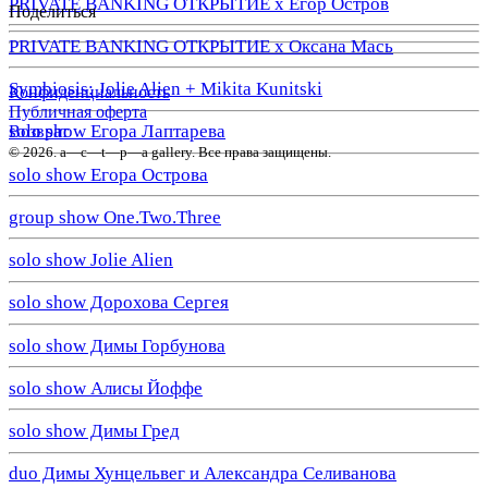
PRIVATE BANKING ОТКРЫТИЕ х Егор Остров
Поделиться
PRIVATE BANKING ОТКРЫТИЕ х Оксана Мась
Symbiosis: Jolie Alien + Mikita Kunitski
Конфиденциальность
Публичная оферта
solo show Егора Лаптарева
Возврат
© 2026. a—с—t—р—a gallery. Все права защищены.
solo show Егора Острова
group show One.Two.Three
solo show Jolie Alien
solo show Дорохова Сергея
solo show Димы Горбунова
solo show Алисы Йоффе
solo show Димы Гред
duo Димы Хунцельвег и Александра Селиванова