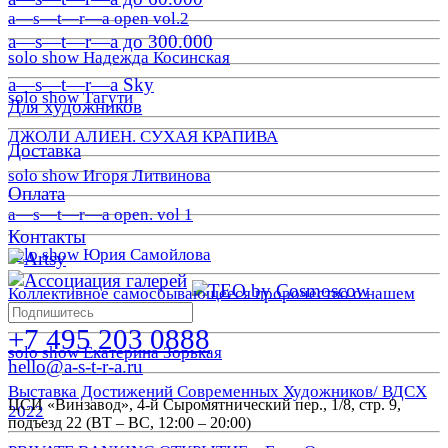
a—s—t—r—a open vol.2
a—s—t—r—a до 300.000
solo show Надежда Косинская
a—s—t—r—a Sky
solo show Тагути
Для художников
ДЖОЛИ АЛИЕН. СУХАЯ КРАПИВА
Доставка
solo show Игоря Литвинова
Оплата
a—s—t—r—a open. vol 1
Контакты
solo show Юрия Самойлова
Коллективное самосбывающееся пророчество о нашем
прекрасном завтра
+7 495 203 0888
solo show Екатерина Зорькая
hello@a-s-t-r-a.ru
Выставка Достижений Современных Художников/ ВДСХ
ЦСИ «Винзавод», 4-й Сыромятнический пер., 1/8, стр. 9,
2022
подъезд 22 (ВТ – ВС, 12:00 – 20:00)