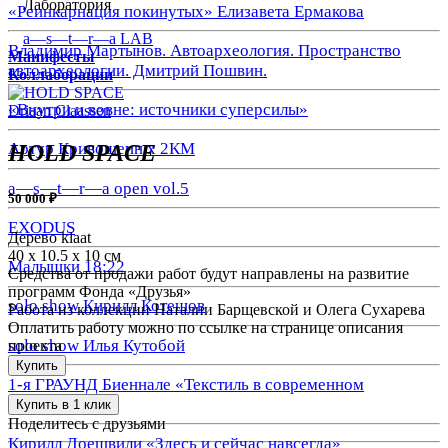
Лаборатория
«Реинкарнация покинутых» Елизавета Ермакова
a—s—t—r—a LAB
Владимир Мартынов. Автоархеология. Пространство
Манифесты
автоархеологии. Дмитрий Пошвин.
Коллаборации
«Внутри и вовне: источники суперсилы»
Driaan Claassen
Артур Кривошеин х 2КМ
HOLD SPACE
a—s—t—r—a open vol.5
50 000 ₽
EXODUS
Дерево klaat
40 х 10.5 х 10 см
Малышки 18:22
Средства от продажи работ будут направлены на развитие
программ Фонда «Друзья»
solo show Кирилл Котешов
Работа из коллекции Наталии Барщевской и Олега Сухарева
Оплатить работу можно по ссылке на странице описания
solo show Илья Кутобой
проекта
Купить
1-я ГРАУНД Биеннале «Текстиль в современном
искусстве»
Купить в 1 клик
Поделитесь с друзьями
Кирилл Доешвили «Здесь и сейчас навсегда»