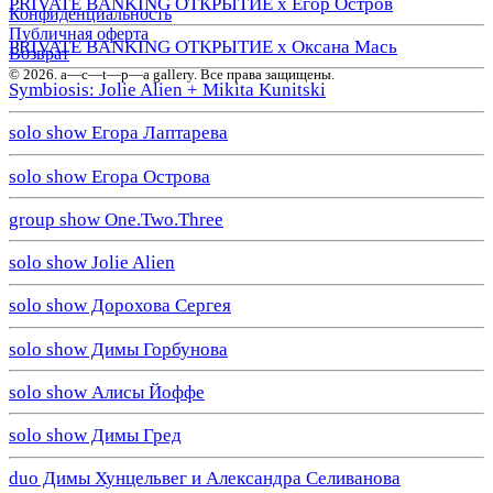
PRIVATE BANKING ОТКРЫТИЕ х Егор Остров
Конфиденциальность
Публичная оферта
PRIVATE BANKING ОТКРЫТИЕ х Оксана Мась
Возврат
© 2026. a—с—t—р—a gallery. Все права защищены.
Symbiosis: Jolie Alien + Mikita Kunitski
solo show Егора Лаптарева
solo show Егора Острова
group show One.Two.Three
solo show Jolie Alien
solo show Дорохова Сергея
solo show Димы Горбунова
solo show Алисы Йоффе
solo show Димы Гред
duo Димы Хунцельвег и Александра Селиванова