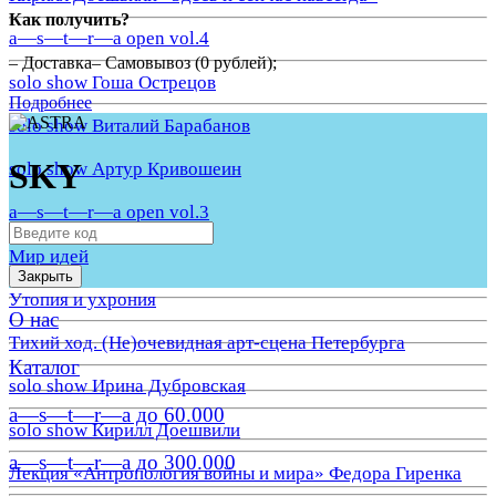
Как получить?
a—s—t—r—a open vol.4
– Доставка– Самовывоз (0 рублей);
solo show Гоша Острецов
Подробнее
solo show Виталий Барабанов
SKY
solo show Артур Кривошеин
a—s—t—r—a open vol.3
Мир идей
Закрыть
Утопия и ухрония
О нас
Тихий ход. (Не)очевидная арт-сцена Петербурга
Каталог
solo show Ирина Дубровская
a—s—t—r—a до 60.000
solo show Кирилл Доешвили
a—s—t—r—a до 300.000
Лекция «Антропология войны и мира» Федора Гиренка