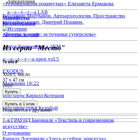
Лаборатория
«Реинкарнация покинутых» Елизавета Ермакова
a—s—t—r—a LAB
Владимир Мартынов. Автоархеология. Пространство
Манифесты
автоархеологии. Дмитрий Пошвин.
Коллаборации
«Внутри и вовне: источники суперсилы»
Андреев Андрей
Артур Кривошеин х 2КМ
Из серии "Место"
a—s—t—r—a open vol.5
70 000 ₽
EXODUS
Холст, масло
37 x 47 см
Малышки 18:22
2020
Купить
solo show Кирилл Котешов
Купить в 1 клик
solo show Илья Кутобой
Поделитесь с друзьями
1-я ГРАУНД Биеннале «Текстиль в современном
искусстве»
О художнике
Кирилл Доешвили «Здесь и сейчас навсегда»