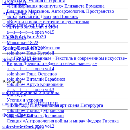
ММОМА. Утопия и Ухрония
blazar 2021
«Реинкарнация покинутых» Елизавета Ермакова
Владимир Мартынов. Автоархеология. Пространство
АРТ Москва 2021
автоархеологии. Дмитрий Пошвин.
«Внутри и вовне: источники суперсилы»
Cosmoscow Art Fair 2020
Артур Кривошеин х 2КМ
a—s—t—r—a open vol.5
ENTER Art Fair 2020
EXODUS
Малышки 18:22
Spring/Break NY20
solo show Кирилл Котешов
solo show Илья Кутобой
1-я ГРАУНД Биеннале «Текстиль в современном искусстве»
Scope Miami 2019
Кирилл Доешвили «Здесь и сейчас навсегда»
a—s—t—r—a open vol.4
solo show Гоша Острецов
solo show Виталий Барабанов
Выставки
solo show Артур Кривошеин
a—s—t—r—a open vol.3
solo show Алина Утробина
Мир идей
Утопия и ухрония
спецпроект РЕЗIDЕНЦИЯ
Тихий ход. (Не)очевидная арт-сцена Петербурга
solo show Ирина Дубровская
Фонд «Друзья»
solo show Кирилл Доешвили
Лекция «Антропология войны и мира» Федора Гиренка
a—s—t—r—a open vol.2
solo show Олег Доу