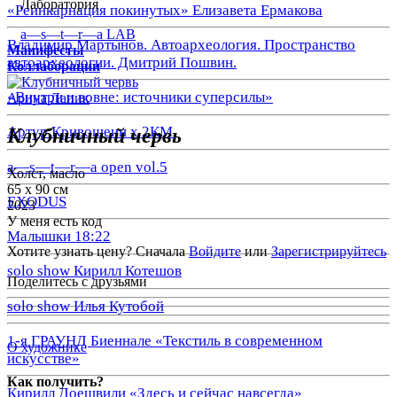
Лаборатория
«Реинкарнация покинутых» Елизавета Ермакова
a—s—t—r—a LAB
Владимир Мартынов. Автоархеология. Пространство
Манифесты
автоархеологии. Дмитрий Пошвин.
Коллаборации
«Внутри и вовне: источники суперсилы»
Арина Лапик
Артур Кривошеин х 2КМ
Клубничный червь
a—s—t—r—a open vol.5
Холст, масло
65 х 90 см
EXODUS
2023
У меня есть код
Малышки 18:22
Хотите узнать цену? Сначала
Войдите
или
Зарегистрируйтесь
solo show Кирилл Котешов
Поделитесь с друзьями
solo show Илья Кутобой
1-я ГРАУНД Биеннале «Текстиль в современном
О художнике
искусстве»
Как получить?
Кирилл Доешвили «Здесь и сейчас навсегда»