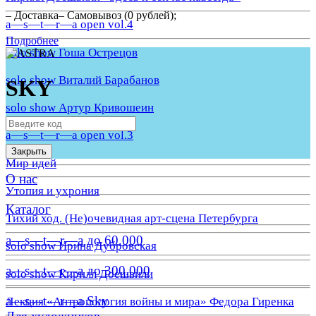
– Доставка– Самовывоз (0 рублей);
a—s—t—r—a open vol.4
Подробнее
solo show Гоша Острецов
solo show Виталий Барабанов
SKY
solo show Артур Кривошеин
a—s—t—r—a open vol.3
Закрыть
Мир идей
О нас
Утопия и ухрония
Каталог
Тихий ход. (Не)очевидная арт-сцена Петербурга
a—s—t—r—a до 60.000
solo show Ирина Дубровская
a—s—t—r—a до 300.000
solo show Кирилл Доешвили
a—s—t—r—a Sky
Лекция «Антропология войны и мира» Федора Гиренка