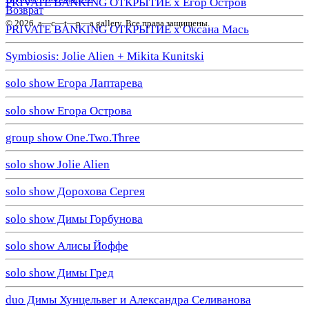
PRIVATE BANKING ОТКРЫТИЕ х Егор Остров
Возврат
© 2026. a—с—t—р—a gallery. Все права защищены.
PRIVATE BANKING ОТКРЫТИЕ х Оксана Мась
Symbiosis: Jolie Alien + Mikita Kunitski
solo show Егора Лаптарева
solo show Егора Острова
group show One.Two.Three
solo show Jolie Alien
solo show Дорохова Сергея
solo show Димы Горбунова
solo show Алисы Йоффе
solo show Димы Гред
duo Димы Хунцельвег и Александра Селиванова