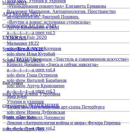
ММОМА. Утопия и Ухрония
blazar 2021
«Реинкарнация покинутых» Елизавета Ермакова
Владимир Мартынов. Автоархеология. Пространство
АРТ Москва 2021
автоархеологии. Дмитрий Пошвин.
«Внутри и вовне: источники суперсилы»
Cosmoscow Art Fair 2020
Артур Кривошеин х 2КМ
a—s—t—r—a open vol.5
ENTER Art Fair 2020
EXODUS
Малышки 18:22
Spring/Break NY20
solo show Кирилл Котешов
solo show Илья Кутобой
1-я ГРАУНД Биеннале «Текстиль в современном искусстве»
Scope Miami 2019
Кирилл Доешвили «Здесь и сейчас навсегда»
a—s—t—r—a open vol.4
solo show Гоша Острецов
solo show Виталий Барабанов
Выставки
solo show Артур Кривошеин
a—s—t—r—a open vol.3
solo show Алина Утробина
Мир идей
Утопия и ухрония
спецпроект РЕЗIDЕНЦИЯ
Тихий ход. (Не)очевидная арт-сцена Петербурга
solo show Ирина Дубровская
Фонд «Друзья»
solo show Кирилл Доешвили
Лекция «Антропология войны и мира» Федора Гиренка
a—s—t—r—a open vol.2
solo show Олег Доу