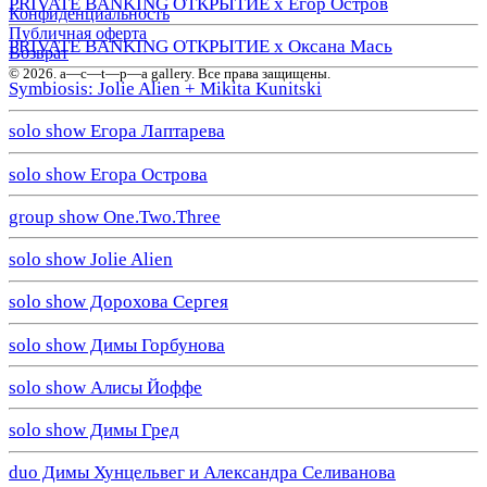
PRIVATE BANKING ОТКРЫТИЕ х Егор Остров
Конфиденциальность
Публичная оферта
PRIVATE BANKING ОТКРЫТИЕ х Оксана Мась
Возврат
© 2026. a—с—t—р—a gallery. Все права защищены.
Symbiosis: Jolie Alien + Mikita Kunitski
solo show Егора Лаптарева
solo show Егора Острова
group show One.Two.Three
solo show Jolie Alien
solo show Дорохова Сергея
solo show Димы Горбунова
solo show Алисы Йоффе
solo show Димы Гред
duo Димы Хунцельвег и Александра Селиванова