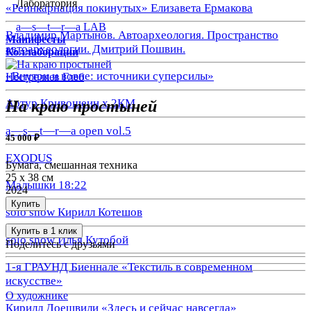
Лаборатория
«Реинкарнация покинутых» Елизавета Ермакова
a—s—t—r—a LAB
Владимир Мартынов. Автоархеология. Пространство
Манифесты
автоархеологии. Дмитрий Пошвин.
Коллаборации
«Внутри и вовне: источники суперсилы»
Нестреляев Глеб
Артур Кривошеин х 2КМ
На краю простыней
a—s—t—r—a open vol.5
45 000 ₽
EXODUS
Бумага, смешанная техника
25 х 38 см
Малышки 18:22
2024
Купить
solo show Кирилл Котешов
Купить в 1 клик
solo show Илья Кутобой
Поделитесь с друзьями
1-я ГРАУНД Биеннале «Текстиль в современном
искусстве»
О художнике
Кирилл Доешвили «Здесь и сейчас навсегда»