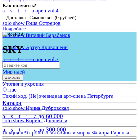
Как получить?
a—s—t—r—a open vol.4
– Доставка– Самовывоз (0 рублей);
solo show Гоша Острецов
Подробнее
solo show Виталий Барабанов
SKY
solo show Артур Кривошеин
a—s—t—r—a open vol.3
Мир идей
Закрыть
Утопия и ухрония
О нас
Тихий ход. (Не)очевидная арт-сцена Петербурга
Каталог
solo show Ирина Дубровская
a—s—t—r—a до 60.000
solo show Кирилл Доешвили
a—s—t—r—a до 300.000
Лекция «Антропология войны и мира» Федора Гиренка