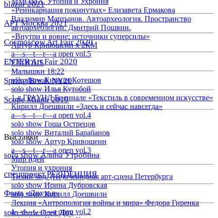
ММОМА. Утопия и Ухрония
blazar 2021
«Реинкарнация покинутых» Елизавета Ермакова
Владимир Мартынов. Автоархеология. Пространство
АРТ Москва 2021
автоархеологии. Дмитрий Пошвин.
«Внутри и вовне: источники суперсилы»
Cosmoscow Art Fair 2020
Артур Кривошеин х 2КМ
a—s—t—r—a open vol.5
ENTER Art Fair 2020
EXODUS
Малышки 18:22
Spring/Break NY20
solo show Кирилл Котешов
solo show Илья Кутобой
1-я ГРАУНД Биеннале «Текстиль в современном искусстве»
Scope Miami 2019
Кирилл Доешвили «Здесь и сейчас навсегда»
a—s—t—r—a open vol.4
solo show Гоша Острецов
solo show Виталий Барабанов
Выставки
solo show Артур Кривошеин
a—s—t—r—a open vol.3
solo show Алина Утробина
Мир идей
Утопия и ухрония
спецпроект РЕЗIDЕНЦИЯ
Тихий ход. (Не)очевидная арт-сцена Петербурга
solo show Ирина Дубровская
Фонд «Друзья»
solo show Кирилл Доешвили
Лекция «Антропология войны и мира» Федора Гиренка
a—s—t—r—a open vol.2
solo show Олег Доу