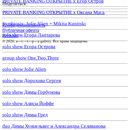
PRIVATE BANKING ОТКРЫТИЕ х Егор Остров
Поделиться
PRIVATE BANKING ОТКРЫТИЕ х Оксана Мась
Symbiosis: Jolie Alien + Mikita Kunitski
Конфиденциальность
Публичная оферта
solo show Егора Лаптарева
Возврат
© 2026. a—с—t—р—a gallery. Все права защищены.
solo show Егора Острова
group show One.Two.Three
solo show Jolie Alien
solo show Дорохова Сергея
solo show Димы Горбунова
solo show Алисы Йоффе
solo show Димы Гред
duo Димы Хунцельвег и Александра Селиванова