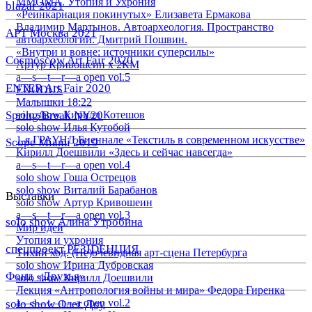
ММОМА. Утопия и Ухрония
blazar 2021
«Реинкарнация покинутых» Елизавета Ермакова
Владимир Мартынов. Автоархеология. Пространство
АРТ Москва 2021
автоархеологии. Дмитрий Пошвин.
«Внутри и вовне: источники суперсилы»
Cosmoscow Art Fair 2020
Артур Кривошеин х 2КМ
a—s—t—r—a open vol.5
ENTER Art Fair 2020
EXODUS
Малышки 18:22
Spring/Break NY20
solo show Кирилл Котешов
solo show Илья Кутобой
1-я ГРАУНД Биеннале «Текстиль в современном искусстве»
Scope Miami 2019
Кирилл Доешвили «Здесь и сейчас навсегда»
a—s—t—r—a open vol.4
solo show Гоша Острецов
solo show Виталий Барабанов
Выставки
solo show Артур Кривошеин
a—s—t—r—a open vol.3
solo show Алина Утробина
Мир идей
Утопия и ухрония
спецпроект РЕЗIDЕНЦИЯ
Тихий ход. (Не)очевидная арт-сцена Петербурга
solo show Ирина Дубровская
Фонд «Друзья»
solo show Кирилл Доешвили
Лекция «Антропология войны и мира» Федора Гиренка
a—s—t—r—a open vol.2
solo show Олег Доу