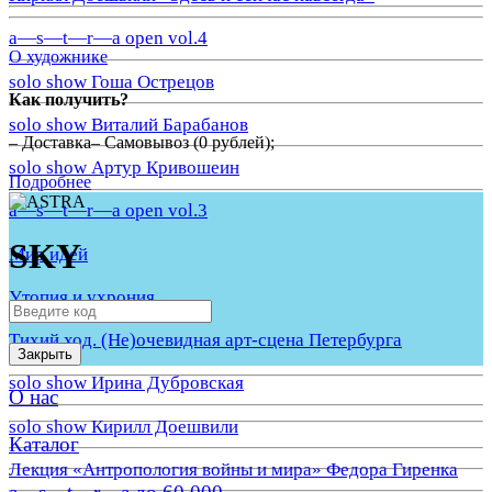
a—s—t—r—a open vol.4
О художнике
solo show Гоша Острецов
Как получить?
solo show Виталий Барабанов
– Доставка– Самовывоз (0 рублей);
solo show Артур Кривошеин
Подробнее
a—s—t—r—a open vol.3
SKY
Мир идей
Утопия и ухрония
Тихий ход. (Не)очевидная арт-сцена Петербурга
Закрыть
solo show Ирина Дубровская
О нас
solo show Кирилл Доешвили
Каталог
Лекция «Антропология войны и мира» Федора Гиренка