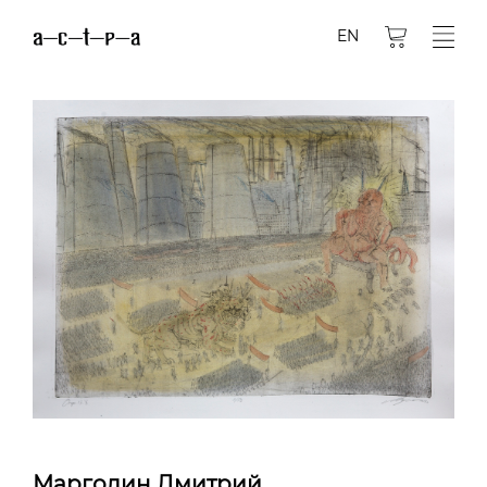
EN
Марголин Дмитрий