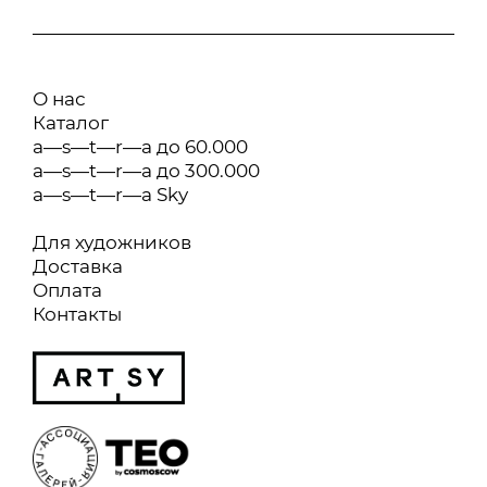
О нас
Каталог
a—s—t—r—a до 60.000
a—s—t—r—a до 300.000
a—s—t—r—a Sky
Для художников
Доставка
Оплата
Контакты