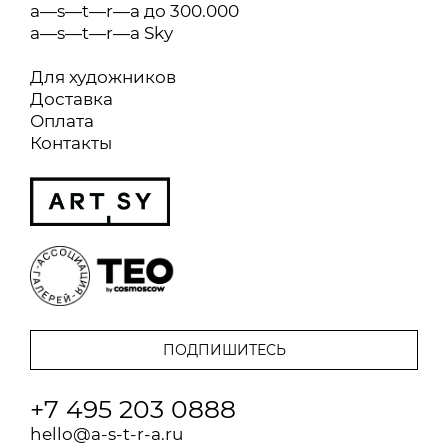
a—s—t—r—a до 300.000
a—s—t—r—a Sky
Для художников
Доставка
Оплата
Контакты
+7 495 203 0888
hello@a-s-t-r-a.ru