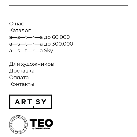
О нас
Каталог
a—s—t—r—a до 60.000
a—s—t—r—a до 300.000
a—s—t—r—a Sky
Для художников
Доставка
Оплата
Контакты