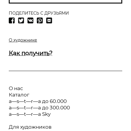
ПОДЕЛИТЕСЬ С ДРУЗЬЯМИ
О художнике
Как получить?
О нас
Каталог
a—s—t—r—a до 60.000
a—s—t—r—a до 300.000
a—s—t—r—a Sky
Для художников