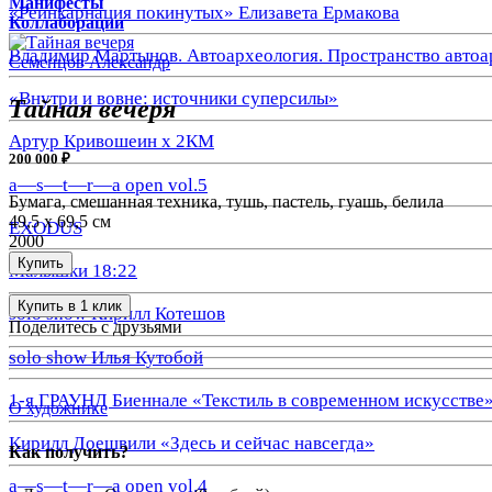
Манифесты
«Реинкарнация покинутых» Елизавета Ермакова
Коллаборации
Владимир Мартынов. Автоархеология. Пространство автоа
Семенцов Александр
«Внутри и вовне: источники суперсилы»
Тайная вечеря
Артур Кривошеин х 2КМ
200 000 ₽
a—s—t—r—a open vol.5
Бумага, смешанная техника, тушь, пастель, гуашь, белила
49,5 х 69,5 см
EXODUS
2000
Купить
Малышки 18:22
Купить в 1 клик
solo show Кирилл Котешов
Поделитесь с друзьями
solo show Илья Кутобой
1-я ГРАУНД Биеннале «Текстиль в современном искусстве
О художнике
Кирилл Доешвили «Здесь и сейчас навсегда»
Как получить?
a—s—t—r—a open vol.4