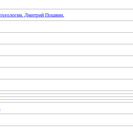
рхеологии. Дмитрий Пошвин.
»