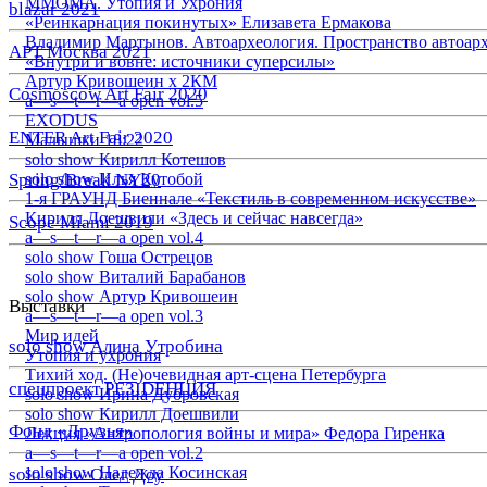
ММОМА. Утопия и Ухрония
blazar 2021
«Реинкарнация покинутых» Елизавета Ермакова
Владимир Мартынов. Автоархеология. Пространство автоар
АРТ Москва 2021
«Внутри и вовне: источники суперсилы»
Артур Кривошеин х 2КМ
Cosmoscow Art Fair 2020
a—s—t—r—a open vol.5
EXODUS
ENTER Art Fair 2020
Малышки 18:22
solo show Кирилл Котешов
Spring/Break NY20
solo show Илья Кутобой
1-я ГРАУНД Биеннале «Текстиль в современном искусстве»
Кирилл Доешвили «Здесь и сейчас навсегда»
Scope Miami 2019
a—s—t—r—a open vol.4
solo show Гоша Острецов
solo show Виталий Барабанов
solo show Артур Кривошеин
Выставки
a—s—t—r—a open vol.3
Мир идей
solo show Алина Утробина
Утопия и ухрония
Тихий ход. (Не)очевидная арт-сцена Петербурга
спецпроект РЕЗIDЕНЦИЯ
solo show Ирина Дубровская
solo show Кирилл Доешвили
Фонд «Друзья»
Лекция «Антропология войны и мира» Федора Гиренка
a—s—t—r—a open vol.2
solo show Надежда Косинская
solo show Олег Доу