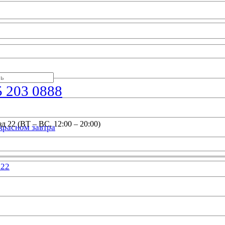
5 203 0888
д 22 (ВТ – ВС, 12:00 – 20:00)
красном завтра
022