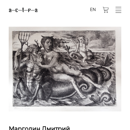
EN
Марголин Дмитрий