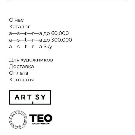
О нас
Каталог
a—s—t—r—a до 60.000
a—s—t—r—a до 300.000
a—s—t—r—a Sky
Для художников
Доставка
Оплата
Контакты