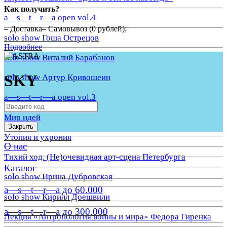
Как получить?
a—s—t—r—a open vol.4
– Доставка– Самовывоз (0 рублей);
solo show Гоша Острецов
Подробнее
solo show Виталий Барабанов
SKY
solo show Артур Кривошеин
a—s—t—r—a open vol.3
Мир идей
Закрыть
Утопия и ухрония
О нас
Тихий ход. (Не)очевидная арт-сцена Петербурга
Каталог
solo show Ирина Дубровская
a—s—t—r—a до 60.000
solo show Кирилл Доешвили
a—s—t—r—a до 300.000
Лекция «Антропология войны и мира» Федора Гиренка