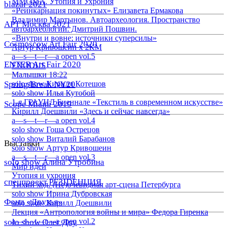
ММОМА. Утопия и Ухрония
blazar 2021
«Реинкарнация покинутых» Елизавета Ермакова
Владимир Мартынов. Автоархеология. Пространство
АРТ Москва 2021
автоархеологии. Дмитрий Пошвин.
«Внутри и вовне: источники суперсилы»
Cosmoscow Art Fair 2020
Артур Кривошеин х 2КМ
a—s—t—r—a open vol.5
ENTER Art Fair 2020
EXODUS
Малышки 18:22
Spring/Break NY20
solo show Кирилл Котешов
solo show Илья Кутобой
1-я ГРАУНД Биеннале «Текстиль в современном искусстве»
Scope Miami 2019
Кирилл Доешвили «Здесь и сейчас навсегда»
a—s—t—r—a open vol.4
solo show Гоша Острецов
solo show Виталий Барабанов
Выставки
solo show Артур Кривошеин
a—s—t—r—a open vol.3
solo show Алина Утробина
Мир идей
Утопия и ухрония
спецпроект РЕЗIDЕНЦИЯ
Тихий ход. (Не)очевидная арт-сцена Петербурга
solo show Ирина Дубровская
Фонд «Друзья»
solo show Кирилл Доешвили
Лекция «Антропология войны и мира» Федора Гиренка
a—s—t—r—a open vol.2
solo show Олег Доу