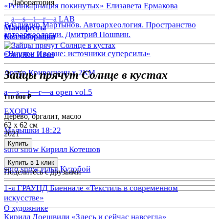
Лаборатория
«Реинкарнация покинутых» Елизавета Ермакова
a—s—t—r—a LAB
Владимир Мартынов. Автоархеология. Пространство
Манифесты
автоархеологии. Дмитрий Пошвин.
Коллаборации
«Внутри и вовне: источники суперсилы»
Смирнов Иван
Артур Кривошеин х 2КМ
Зайцы прячут Солнце в кустах
a—s—t—r—a open vol.5
110 000 ₽
EXODUS
Дерево, оргалит, масло
62 х 62 см
Малышки 18:22
2021
Купить
solo show Кирилл Котешов
Купить в 1 клик
solo show Илья Кутобой
Поделитесь с друзьями
1-я ГРАУНД Биеннале «Текстиль в современном
искусстве»
О художнике
Кирилл Доешвили «Здесь и сейчас навсегда»