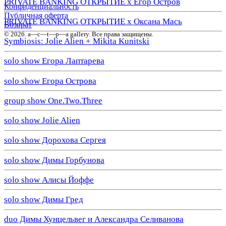
PRIVATE BANKING ОТКРЫТИЕ х Егор Остров
Конфиденциальность
Публичная оферта
PRIVATE BANKING ОТКРЫТИЕ х Оксана Мась
Возврат
© 2026. a—с—t—р—a gallery. Все права защищены.
Symbiosis: Jolie Alien + Mikita Kunitski
solo show Егора Лаптарева
solo show Егора Острова
group show One.Two.Three
solo show Jolie Alien
solo show Дорохова Сергея
solo show Димы Горбунова
solo show Алисы Йоффе
solo show Димы Гред
duo Димы Хунцельвег и Александра Селиванова