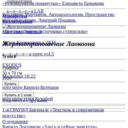
Лаборатория
«Реинкарнация покинутых» Елизавета Ермакова
a—s—t—r—a LAB
Владимир Мартынов. Автоархеология. Пространство
Манифесты
автоархеологии. Дмитрий Пошвин.
Коллаборации
«Внутри и вовне: источники суперсилы»
Марголин Дмитрий
Артур Кривошеин х 2КМ
Жертвоприношение Лаокоона
a—s—t—r—a open vol.5
78 000 ₽
EXODUS
Графика
50 x 70 см
Малышки 18:22
2020
Купить
solo show Кирилл Котешов
Купить в 1 клик
solo show Илья Кутобой
Поделитесь с друзьями
1-я ГРАУНД Биеннале «Текстиль в современном
искусстве»
О художнике
Кирилл Доешвили «Здесь и сейчас навсегда»