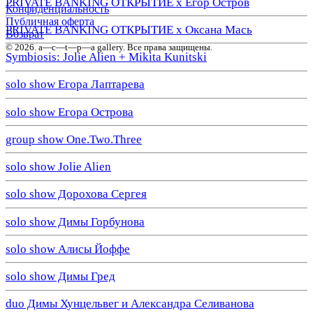
PRIVATE BANKING ОТКРЫТИЕ х Егор Остров
Конфиденциальность
Публичная оферта
PRIVATE BANKING ОТКРЫТИЕ х Оксана Мась
Возврат
© 2026. a—с—t—р—a gallery. Все права защищены.
Symbiosis: Jolie Alien + Mikita Kunitski
solo show Егора Лаптарева
solo show Егора Острова
group show One.Two.Three
solo show Jolie Alien
solo show Дорохова Сергея
solo show Димы Горбунова
solo show Алисы Йоффе
solo show Димы Гред
duo Димы Хунцельвег и Александра Селиванова