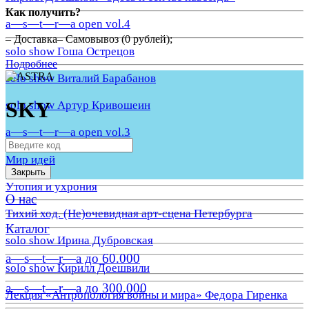
Как получить?
a—s—t—r—a open vol.4
– Доставка– Самовывоз (0 рублей);
solo show Гоша Острецов
Подробнее
solo show Виталий Барабанов
SKY
solo show Артур Кривошеин
a—s—t—r—a open vol.3
Мир идей
Закрыть
Утопия и ухрония
О нас
Тихий ход. (Не)очевидная арт-сцена Петербурга
Каталог
solo show Ирина Дубровская
a—s—t—r—a до 60.000
solo show Кирилл Доешвили
a—s—t—r—a до 300.000
Лекция «Антропология войны и мира» Федора Гиренка