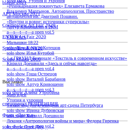
ММОМА. Утопия и Ухрония
blazar 2021
«Реинкарнация покинутых» Елизавета Ермакова
Владимир Мартынов. Автоархеология. Пространство
АРТ Москва 2021
автоархеологии. Дмитрий Пошвин.
«Внутри и вовне: источники суперсилы»
Cosmoscow Art Fair 2020
Артур Кривошеин х 2КМ
a—s—t—r—a open vol.5
ENTER Art Fair 2020
EXODUS
Малышки 18:22
Spring/Break NY20
solo show Кирилл Котешов
solo show Илья Кутобой
1-я ГРАУНД Биеннале «Текстиль в современном искусстве»
Scope Miami 2019
Кирилл Доешвили «Здесь и сейчас навсегда»
a—s—t—r—a open vol.4
solo show Гоша Острецов
solo show Виталий Барабанов
Выставки
solo show Артур Кривошеин
a—s—t—r—a open vol.3
solo show Алина Утробина
Мир идей
Утопия и ухрония
спецпроект РЕЗIDЕНЦИЯ
Тихий ход. (Не)очевидная арт-сцена Петербурга
solo show Ирина Дубровская
Фонд «Друзья»
solo show Кирилл Доешвили
Лекция «Антропология войны и мира» Федора Гиренка
a—s—t—r—a open vol.2
solo show Олег Доу