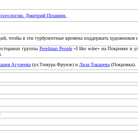
рхеологии. Дмитрий Пошвин.
ций, чтобы в эти турбулентные времена поддержать художников 
 ресторанах группы
Perelman People
«I like wine» на Покровке и 
.
ария Агуреева
(ул.Тимура Фрунзе) и
Лиза Токарева
(Покровка).
»