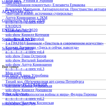
ММОМА. Утопия и Ухрония
blazar 2021
«Реинкарнация покинутых» Елизавета Ермакова
Владимир Мартынов. Автоархеология. Пространство автоар
АРТ Москва 2021
«Внутри и вовне: источники суперсилы»
Артур Кривошеин х 2КМ
Cosmoscow Art Fair 2020
a—s—t—r—a open vol.5
EXODUS
ENTER Art Fair 2020
Малышки 18:22
solo show Кирилл Котешов
Spring/Break NY20
solo show Илья Кутобой
1-я ГРАУНД Биеннале «Текстиль в современном искусстве»
Кирилл Доешвили «Здесь и сейчас навсегда»
Scope Miami 2019
a—s—t—r—a open vol.4
solo show Гоша Острецов
solo show Виталий Барабанов
solo show Артур Кривошеин
Выставки
a—s—t—r—a open vol.3
Мир идей
solo show Алина Утробина
Утопия и ухрония
Тихий ход. (Не)очевидная арт-сцена Петербурга
спецпроект РЕЗIDЕНЦИЯ
solo show Ирина Дубровская
solo show Кирилл Доешвили
Фонд «Друзья»
Лекция «Антропология войны и мира» Федора Гиренка
a—s—t—r—a open vol.2
solo show Надежда Косинская
solo show Олег Доу