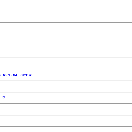
красном завтра
022