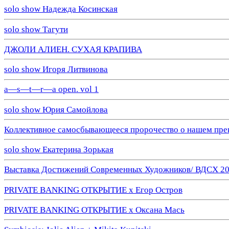
solo show Надежда Косинская
solo show Тагути
ДЖОЛИ АЛИЕН. СУХАЯ КРАПИВА
solo show Игоря Литвинова
a—s—t—r—a open. vol 1
solo show Юрия Самойлова
Коллективное самосбывающееся пророчество о нашем пре
solo show Екатерина Зорькая
Выставка Достижений Современных Художников/ ВДСХ 2
PRIVATE BANKING ОТКРЫТИЕ х Егор Остров
PRIVATE BANKING ОТКРЫТИЕ х Оксана Мась