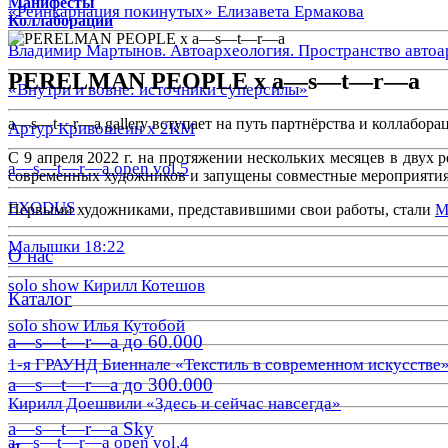
Манифесты
«Реинкарнация покинутых» Елизавета Ермакова
Коллаборации
Владимир Мартынов. Автоархеология. Пространство автоа
PERELMAN PEOPLE x a—s—t—r—a
«Внутри и вовне: источники суперсилы»
a—s—t—r—a gallery вступает на путь партнёрства и коллабора
Артур Кривошеин х 2КМ
С 9 апреля 2022 г. на протяжении нескольких месяцев в двух
a—s—t—r—a open vol.5
современных художников и запущены совместные мероприятия
EXODUS
Первыми художниками, представившими свои работы, стали
М
Малышки 18:22
О нас
solo show Кирилл Котешов
Каталог
solo show Илья Кутобой
a—s—t—r—a до 60.000
1-я ГРАУНД Биеннале «Текстиль в современном искусстве
a—s—t—r—a до 300.000
Кирилл Доешвили «Здесь и сейчас навсегда»
a—s—t—r—a Sky
a—s—t—r—a open vol.4