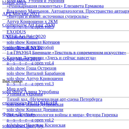
ММОМА. Утопия и Ухрония
blazar 2021
«Реинкарнация покинутых» Елизавета Ермакова
Владимир Мартынов. Автоархеология. Пространство автоар
АРТ Москва 2021
«Внутри и вовне: источники суперсилы»
Артур Кривошеин х 2КМ
Cosmoscow Art Fair 2020
a—s—t—r—a open vol.5
EXODUS
ENTER Art Fair 2020
Малышки 18:22
solo show Кирилл Котешов
Spring/Break NY20
solo show Илья Кутобой
1-я ГРАУНД Биеннале «Текстиль в современном искусстве»
Кирилл Доешвили «Здесь и сейчас навсегда»
Scope Miami 2019
a—s—t—r—a open vol.4
solo show Гоша Острецов
solo show Виталий Барабанов
solo show Артур Кривошеин
Выставки
a—s—t—r—a open vol.3
Мир идей
solo show Алина Утробина
Утопия и ухрония
Тихий ход. (Не)очевидная арт-сцена Петербурга
спецпроект РЕЗIDЕНЦИЯ
solo show Ирина Дубровская
solo show Кирилл Доешвили
Фонд «Друзья»
Лекция «Антропология войны и мира» Федора Гиренка
a—s—t—r—a open vol.2
solo show Надежда Косинская
solo show Олег Доу