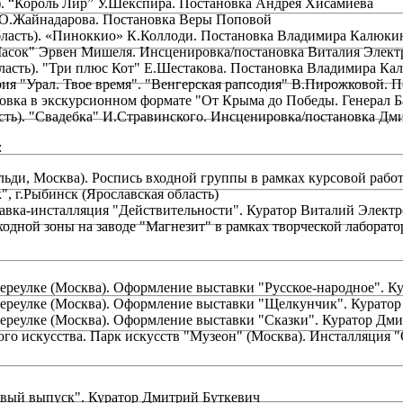
. “Король Лир” У.Шекспира. Постановка Андрея Хисамиева
 О.Жайнадарова. Постановка Веры Поповой
бласть). «Пиноккио» К.Коллоди. Постановка Владимира Калюки
Масок" Эрвен Мишеля. Инсценировка/постановка Виталия Элект
ласть). "Три плюс Кот" Е.Шестакова. Постановка Владимира Ка
рия "Урал. Твое время". "Венгерская рапсодия" В.Пирожковой. 
овка в экскурсионном формате "От Крыма до Победы. Генерал Ба
сть). "Свадебка" И.Стравинского. Инсценировка/постановка Дм
:
ьди, Москва). Роспись входной группы в рамках курсовой раб
, г.Рыбинск (Ярославская область)
тавка-инсталляция "Действительности". Куратор Виталий Электр
еходной зоны на заводе "Магнезит" в рамках творческой лабор
реулке (Москва). Оформление выставки "Русское-народное". К
ереулке (Москва). Оформление выставки "Щелкунчик". Куратор
реулке (Москва). Оформление выставки "Сказки". Куратор Дми
го искусства. Парк искусств "Музеон" (Москва). Инсталляция 
вый выпуск". Куратор Дмитрий Буткевич