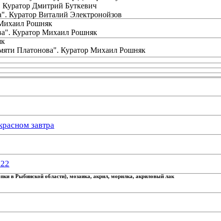
. Куратор Дмитрий Буткевич
а". Куратор Виталий Электронойзов
 Михаил Рошняк
ва". Куратор Михаил Рошняк
як
амяти Платонова". Куратор Михаил Рошняк
красном завтра
022
опки в Рыбинской области), мозаика, акрил, морилка, акриловый лак