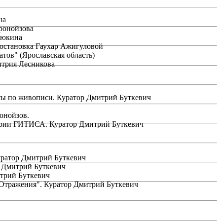
на
ронойзова
люкина
Постановка Гаухар Ажигуловой
тов" (Ярославская область)
итрия Лесникова
оты по живописи. Куратор Дмитрий Буткевич
онойзов.
атории ГИТИСА. Куратор Дмитрий Буткевич
уратор Дмитрий Буткевич
 Дмитрий Буткевич
трий Буткевич
"Отражения". Куратор Дмитрий Буткевич