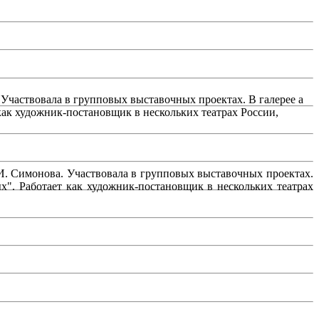
Участвовала в групповых выставочных проектах. В галерее a
к художник-постановщик в нескольких театрах России,
И. Симонова. Участвовала в групповых выставочных проектах.
. Работает как художник-постановщик в нескольких театрах