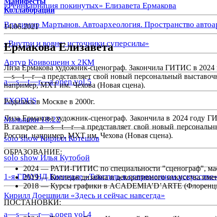
Манифесты
«Реинкарнация покинутых» Елизавета Ермакова
Коллаборации
Владимир Мартынов. Автоархеология. Пространство автоа
14.06.2021
«Внутри и вовне: источники суперсилы»
Ермакова Елизавета
Артур Кривошеин х 2КМ
Лиза Ермакова художник-сценограф. Закончила ГИТИС в 2024 г
—s—t—r—a представляет свой новый персональный выставочны
a—s—t—r—a open vol.5
например, МХТ им. Чехова (Новая сцена).
EXODUS
Родилась в Москве в 2000г.
Лиза Ермакова художник-сценограф. Закончила в 2024 году Г
Малышки 18:22
В галерее a—s—t—r—a представляет свой новый персональны
России, например, МХТ им. Чехова (Новая сцена).
solo show Кирилл Котешов
ОБРАЗОВАНИЕ:
solo show Илья Кутобой
2024 — РАТИ-ГИТИС по специальности "сценограф", ма
1-я ГРАУНД Биеннале «Текстиль в современном искусстве
2019 — Колледж дизайна и декоративного искусства имен
2018 — Курсы графики в ACADEMIA’D’ARTE (Флоренци
Кирилл Доешвили «Здесь и сейчас навсегда»
ПОСТАНОВКИ:
a—s—t—r—a open vol.4