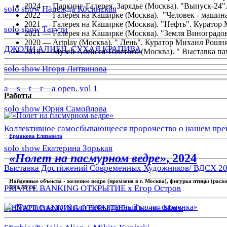
2024 — Паркинг-Галерея. Зарядье (Москва). "Выпуск-24"
solo show Надежда Косинская
2022 — Галерея на Каширке (Москва). "Человек - машин
2021 — Галерея на Каширке (Москва). "Нефть". Куратор
solo show Тагути
2021 — Галерея на Каширке (Москва). "Земля Виноградо
2020 — Аrtplay (Москва). " Лень". Куратор Михаил Рошн
ДЖОЛИ АЛИЕН. СУХАЯ КРАПИВА
2019 — Музей Алексея Толстого (Москва). " Выставка п
solo show Игоря Литвинова
a—s—t—r—a open. vol 1
Работы
solo show Юрия Самойлова
Коллективное самосбывающееся пророчество о нашем пре
Ермакова Елизавета
solo show Екатерина Зорькая
«Полет на пасмурном ведре»
, 2024
Выставка Достижений Современных Художников/ ВДСХ 2
Найденные объекты - железное ведро (промзона в г. Москва), фигурка птицы (раск
PRIVATE BANKING ОТКРЫТИЕ х Егор Остров
33 х 33 см
PRIVATE BANKING ОТКРЫТИЕ х Оксана Мась