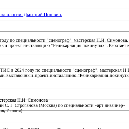
рхеологии. Дмитрий Пошвин.
оду по специальности "сценограф", мастерская Н.И. Симонова. 
й проект-инсталляцию "Реинкарнация покинутых". Работает ка
ИТИС в 2024 году по специальности "сценограф", мастерская Н.
й выставочный проект-инсталляцию "Реинкарнация покинутых"
стерская Н.И. Симонова
»
и С. Г. Строганова (Москва) по специальности «арт-дизайнер»
я, Италия)