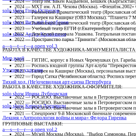
2024 — Театр им. Бакен Кыдыевой, Бишкек (Кыргызстан)
2024 — МХТ им. А.П. Чехова (Москва). «Флешбэк.2002»
solo show Гоша Острецов
2024 — Рыбинский Драматический театр (Ярославская о
2023 — Галерея на Каширке (ОВЗ Москвы). "Планета 7 
solo show Виталий Барабанов
2023 — Рыбинский драматический театр (Ярославская об
2023 — Учебный театр ЕГТИ (г.Екатеринбург). Лаборато
2022 — Дом-музей генерала Ушакова. Театральная постан
solo show Артур Кривошеин
2022 — Пространство парка "Тринити" (Московская обла
a—s—t—r—a open vol.3
РАБОТА В КАЧЕСТВЕ ХУДОЖНИКА-МОНУМЕНТАЛИСТА
Мир идей
2023 — ГИТИС, корпус в Новых Черемушках (ул. Гарибал
2023 — Роспись входной группы Арт-клуба "Перекресток"
Утопия и ухрония
2023 — Галерея на Каширке (Москва), персональная выс
2022 — Город Сатка (Челябинская область). Роспись пер
Тихий ход. (Не)очевидная арт-сцена Петербурга
РАБОТА В КАЧЕСТВЕ ХУДОЖНИКА-ОФОРМИТЕЛЯ:
solo show Ирина Дубровская
2022 — РОСИЗО. Выставочные залы в Петроверигском пе
2022 — РОСИЗО. Выставочные залы в Петроверигском п
solo show Кирилл Доешвили
2021 — РОСИЗО. Выставочные залы в Петроверигском пе
2021 — Спецпроект 9-й Московской биеннале современно
Лекция «Антропология войны и мира» Федора Гиренка
ГРУППОВЫЕ ВЫСТАВКИ:
a—s—t—r—a open vol.2
2024 — Музей Москвы (Москва). "Выбор Симонова. Пер