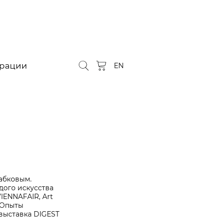
орации
EN
рабковым.
дого искусства
IENNAFAIR, Art
. Опыты
выставка DIGEST