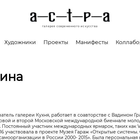
галерея современного искусства
Художники
Проекты
Манифесты
Коллаб
рина
атель галереи Кухня, работает в соавторстве с Вадимом Г
ервой и второй Московской международной биеннале моло
». Постоянный участник международных ярмарок, таких как V
В 2016 участвовала в проекте Музея Гараж «Открытые системы
амоорганизации в России 2000- 2015». Была персональная 