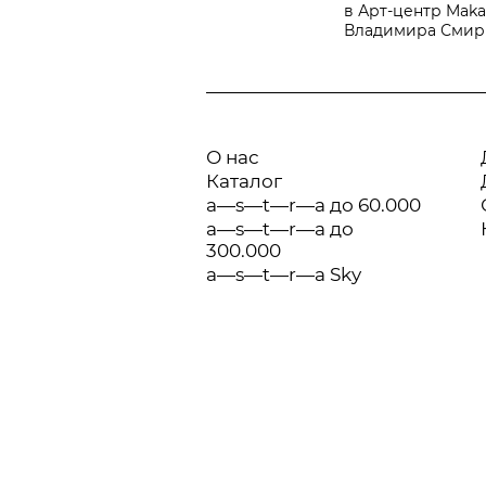
в Арт-центр Maka
Владимира Смирно
О нас
Каталог
a—s—t—r—a до 60.000
a—s—t—r—a до
300.000
a—s—t—r—a Sky