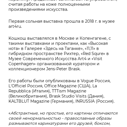
считая работы на коже полноценными
произведениями искусства.
Первая сольная выставка прошла в 2018 г. в музее
art4ru.
Koшкош выставлялся в Москве и Копенгагене, с
такими выставками и проектами, как «Высокая
нота» в Галерее «Здесь на Таганке», «11,11» в
гибридном пространстве Рихтер, «Red Squre» в
Музее Современного Искусства Art4 и «Visit
Copenhagen» организованной куратором и
коллекционером Jens-Peter Brask.
Его работы были опубликованы в Vogue Россия,
L'Officiel Россия, Office Magazine (США), La
Repubblica (Италия), TTTism Magazine
(Великобритания), Brask Studio Visits (Дания),
KALTBLUT Magazine (Германия), INRUSSIA (Россия).
«
Абстрактные, но простые, его картины отличаются
своей ненормальностью - православные образы
размываются карикатурами его друзей, боксом,