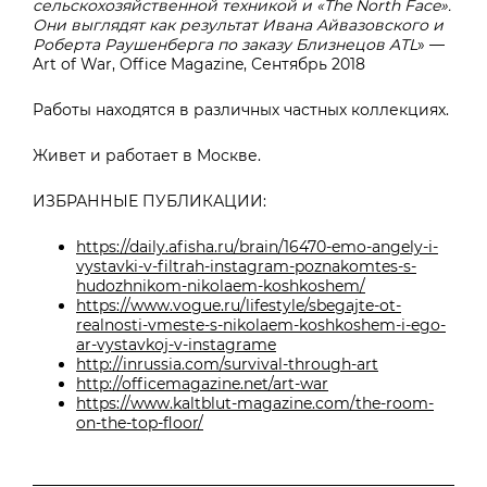
сельскохозяйственной техникой и «The North Face».
Они выглядят как результат Ивана Айвазовского и
Роберта Раушенберга по заказу Близнецов ATL
» —
Art of War, Office Magazine, Сентябрь 2018
Работы находятся в различных частных коллекциях.
Живет и работает в Москве.
ИЗБРАННЫЕ ПУБЛИКАЦИИ:
https://daily.afisha.ru/brain/16470-emo-angely-i-
vystavki-v-filtrah-instagram-poznakomtes-s-
hudozhnikom-nikolaem-koshkoshem/
https://www.vogue.ru/lifestyle/sbegajte-ot-
realnosti-vmeste-s-nikolaem-koshkoshem-i-ego-
ar-vystavkoj-v-instagrame
http://inrussia.com/survival-through-art
http://officemagazine.net/art-war
https://www.kaltblut-magazine.com/the-room-
on-the-top-floor/