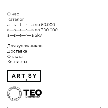
О нас
Каталог
a—s—t—r—a до 60.000
a—s—t—r—a до 300.000
a—s—t—r—a Sky
Для художников
Доставка
Оплата
Контакты