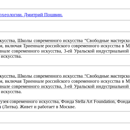
рхеологии. Дмитрий Пошвин.
усства, Школы современного искусства “Свободные мастерски
м, включая Триеннале российского современного искусства в Му
нале современного искусства, 3-ей Уральской индустриальной
 искусства.
усства, Школы современного искусства “Свободные мастерски
м, включая Триеннале российского современного искусства в Му
нале современного искусства, 3-ей Уральской индустриальной
 искусства.
зея современного искусства, Фонда Stella Art Foundation, Фон
»
(Литва). Живет и работает в Москве.