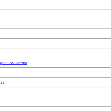
красном завтра
022