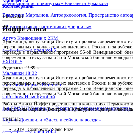
Манифесты
«Реинкарнация покинутых» Елизавета Ермакова
Коллаборации
Владимир Мартынов. Автоархеология. Пространство автоа
14.07.2021
«Внутри и вовне: источники суперсилы»
Йоффе Алиса
Артур Кривошеин х 2КМ
Художница, выпускница Института проблем современного иск
персональных и коллективных выставок в России и за рубежо
a—s—t—r—a open vol.5
перевода в параллельной программе 55-ой Венецианской биен
современного искусства и 5-ой Московской биеннале молодого
EXODUS
Родилась в 1989 г.
Малышки 18:22
Художница, выпускница Института проблем современного иск
персональных и коллективных выставок в России и за рубежо
solo show Кирилл Котешов
перевода в параллельной программе 55-ой Венецианской биен
современного искусства и 5-ой Московской биеннале молодого
solo show Илья Кутобой
Работы Алисы Йоффе представлены в коллекциях Пермского му
1-я ГРАУНД Биеннале «Текстиль в современном искусстве
Фонда Белы Хорвата (Венгрия) и Культурного центра Клайпеды 
ПРИЗЫ:
Кирилл Доешвили «Здесь и сейчас навсегда»
2019 - Cosmoscow Stand Prize
a—s—t—r—a open vol.4