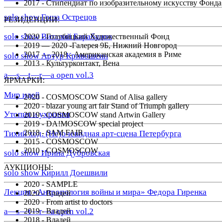
2017 - Стипендиат по изобразительному искусству Фонд
solo show Гоша Острецов
РЕЗИДЕНЦИИ:
solo show Виталий Барабанов
2020 - Голубицкий Художественный Фонд
2019 — 2020 -Галерея 9Б, Нижний Новгород
2017 — 2018 - Американская академия в Риме
solo show Артур Кривошеин
2013 - Культурконтакт, Вена
a—s—t—r—a open vol.3
ЯРМАРКИ:
Мир идей
2020 - COSMOSCOW Stand of Alisa gallery
2020 - blazar young art fair Stand of Triumph gallery
Утопия и ухрония
2019 - COSMOSCOW stand Artwin Gallery
2019 - DA!MOSCOW special project
2018 - SAM FAIR
Тихий ход. (Не)очевидная арт-сцена Петербурга
2015 - COSMOSCOW
2010 - COSMOSCOW
solo show Ирина Дубровская
АУКЦИОНЫ:
solo show Кирилл Доешвили
2020 -
SAMPLE
Лекция «Антропология войны и мира» Федора Гиренка
2020 - Владей
2020 -
From artist to doctors
2019 - Владей
a—s—t—r—a open vol.2
2018 - Владей