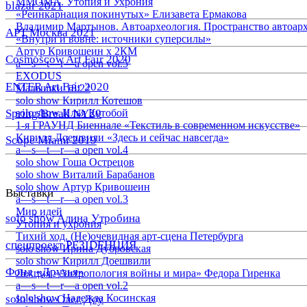
ММОМА. Утопия и Ухрония
blazar 2021
«Реинкарнация покинутых» Елизавета Ермакова
Владимир Мартынов. Автоархеология. Пространство автоар
АРТ Москва 2021
«Внутри и вовне: источники суперсилы»
Артур Кривошеин х 2КМ
Cosmoscow Art Fair 2020
a—s—t—r—a open vol.5
EXODUS
ENTER Art Fair 2020
Малышки 18:22
solo show Кирилл Котешов
Spring/Break NY20
solo show Илья Кутобой
1-я ГРАУНД Биеннале «Текстиль в современном искусстве»
Кирилл Доешвили «Здесь и сейчас навсегда»
Scope Miami 2019
a—s—t—r—a open vol.4
solo show Гоша Острецов
solo show Виталий Барабанов
solo show Артур Кривошеин
Выставки
a—s—t—r—a open vol.3
Мир идей
solo show Алина Утробина
Утопия и ухрония
Тихий ход. (Не)очевидная арт-сцена Петербурга
спецпроект РЕЗIDЕНЦИЯ
solo show Ирина Дубровская
solo show Кирилл Доешвили
Фонд «Друзья»
Лекция «Антропология войны и мира» Федора Гиренка
a—s—t—r—a open vol.2
solo show Надежда Косинская
solo show Олег Доу