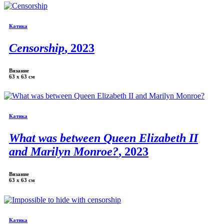
Катика
Censorship
, 2023
Вязание
63 х 63 см
Катика
What was between Queen Elizabeth II
and Marilyn Monroe?
, 2023
Вязание
63 х 63 см
Катика