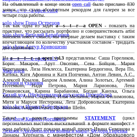
На объявленный в конце июля
open сall
было прислано 830
заявок, что стало абсолютным рекордом для галереи за все
a—s—t—r—a open vol.4
четыре года работы.
solo show Гоша Острецов
Так как одна из задач
a—s—t—r—a OPEN
- показать на
практике, что рассылать портфолио и совершенствовать artist
solo show Виталий Барабанов
statement имеет смысл, мы впервые делаем выставку с таким
впечатляющим по количеству участников составом - тридцать
solo show Артур Кривошеин
два художника.
На
a—s—t—r—a open vol.3
представлены: Саша Гореликов,
a—s—t—r—a open vol.3
Борис Макаров, Арут Овсепян, Сева Бойцов, Мария
Черепанова, Лиза Неклесса, Екатерина Бердюгина, Вера По,
Мир идей
Катика, Катя Афонина и Катя Попченко, Антон Левин, A.C.,
Алексей Крылов, Бахром Алимов, Алина Золотых, Артемий
Утопия и ухрония
Потемкин, Надя Петрова, Мария Ларионова, Лена
Романовская, Карина Барабанова, Богдан Канука, Ольга
Тихий ход. (Не)очевидная арт-сцена Петербурга
Минина, Анна Сладкова, Илья Мельник, Мария Филимонова,
Митя и Маруся Нестеровы, Лета Добровольская, Екатерина
solo show Ирина Дубровская
Козлова, Андрей Режет, Ярослав Шейн.
Также в рамках программы
STATEMENT
(цикл
solo show Кирилл Доешвили
персональных выставок-высказываний в формате манифест +
одна работа) будет показан новый проект Ивана Симонова и
Лекция «Антропология войны и мира» Федора Гиренка
с манифестом «Дом образцового
Динары Хёртнагль