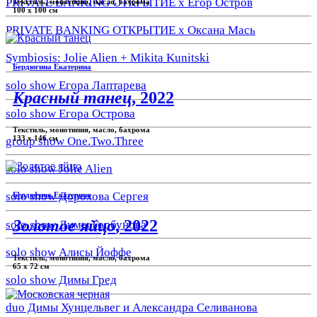
PRIVATE BANKING ОТКРЫТИЕ х Егор Остров
Текстиль, монотипия, масло, бахрома
100 х 100 см
PRIVATE BANKING ОТКРЫТИЕ х Оксана Мась
Symbiosis: Jolie Alien + Mikita Kunitski
Бердюгина Екатерина
solo show Егора Лаптарева
Красный танец
, 2022
solo show Егора Острова
Текстиль, монотипия, масло, бахрома
133 x 146 см
group show One.Two.Three
solo show Jolie Alien
solo show Дорохова Сергея
Бердюгина Екатерина
Золотое яйцо
, 2022
solo show Димы Горбунова
solo show Алисы Йоффе
Текстиль, монотипия, масло, бахрома
65 x 72 см
solo show Димы Гред
duo Димы Хунцельвег и Александра Селиванова