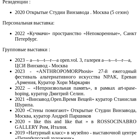
Резиденции :
2020 Открытые Студии Винзавода . Москва (5 сезон)
Персональная выставка:
2022 «Кучмачи» пространство «Непокоренные», Санкт
Петербург.
Групповые выставки :
2023 –
a—s—t—r—a open.vol. 3, галерея a—s—t—r—a,
ЦСИ Винзавод - Москва
2023 - «ANTHROPOMORPhosis» 27-й ежегодный
фестиваль альтернативного искусства NPAK, Ереван
,Армения, Куратор Хори Маркарян
2022 – «Непроизвольная память», в рамках art-spase-
hoping, куратор Дмитрий Селин.
2021 «Винзавод.Open.Время Вещей» куратор Станислав
Шурипа.
2020 «Стены помогают» Открытые Студии Винзавода,
Москва, куратор Андрей Паршиков
2020 « like this and like that » в ROSSOCINABRO
GALLERY Рим, Италия.
2019 «Натурный класс» в музейно - выставочной центре
«Петербургский художник».