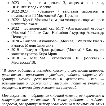
2023 – a—s—t—r—a open.vol. 3, галерея a—s—t—r—a,
ЦСИ Винзавод - Москва
2022-2023 – «Зарядье» / выставка лауреатов и
номинантов III Московской Арт-Премии
2022 – Музей Москвы / ярмарка молодого современного
искусства blazar
2022 – Ботанический сад МГУ «Аптекарский огород»
(Москва) / Infinite Cacti Herbarium / куратор Александр
Непогодин
2020 – Галерея «Измайлово» (Москва) / Water the Plants /
куратор Мария Сикирина
2019 – Галерея «Промграфика» (Москва) / Как звучит
коллаж/ куратор Кира Мрик
2018 – ММОМА Гоголевский 10 (Москва) /
Мастерская’18.
"
В своих работах я исследую красоту и хрупкость природы,
размышляю о прожитом и ушедшем, задаюсь вопросом, где
граница между реальностью и фантазией. Это —
размышления о
прожитом и ушедшем, попытка ухватить
ощущения и атмосферу
жизненных ситуаций.
Мое искусство — обращение к личной памяти, её лирическое и
концептуальное раскрытие. В своих работах я задаюсь
вопросом, где граница между реальностью и фантазией. Меня