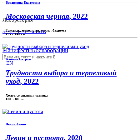
Бердюгина Екатерина
Московская черная
, 2022
Лаборатория
Текстиль, монотипия, масло, бахрома
a—s—t—r—a LAB
115 x 140 см
Манифесты
Коллаборации
Алимов Бахром
EN
Трудности выбора и терпеливый
уход
, 2022
Холст, смешанная техника
100 х 80 см
Левин Антон
Левин и пустота
, 2020