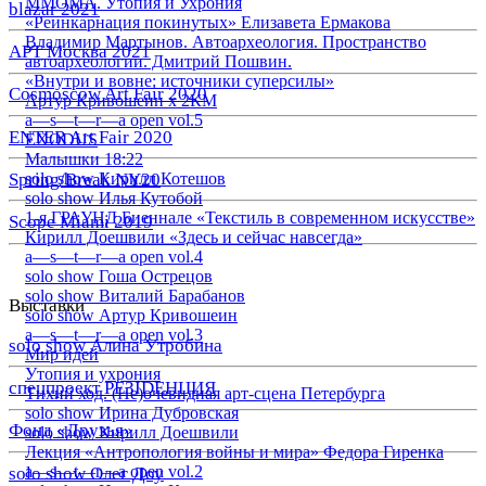
ММОМА. Утопия и Ухрония
blazar 2021
«Реинкарнация покинутых» Елизавета Ермакова
Владимир Мартынов. Автоархеология. Пространство
АРТ Москва 2021
автоархеологии. Дмитрий Пошвин.
«Внутри и вовне: источники суперсилы»
Cosmoscow Art Fair 2020
Артур Кривошеин х 2КМ
a—s—t—r—a open vol.5
ENTER Art Fair 2020
EXODUS
Малышки 18:22
Spring/Break NY20
solo show Кирилл Котешов
solo show Илья Кутобой
1-я ГРАУНД Биеннале «Текстиль в современном искусстве»
Scope Miami 2019
Кирилл Доешвили «Здесь и сейчас навсегда»
a—s—t—r—a open vol.4
solo show Гоша Острецов
solo show Виталий Барабанов
Выставки
solo show Артур Кривошеин
a—s—t—r—a open vol.3
solo show Алина Утробина
Мир идей
Утопия и ухрония
спецпроект РЕЗIDЕНЦИЯ
Тихий ход. (Не)очевидная арт-сцена Петербурга
solo show Ирина Дубровская
Фонд «Друзья»
solo show Кирилл Доешвили
Лекция «Антропология войны и мира» Федора Гиренка
a—s—t—r—a open vol.2
solo show Олег Доу