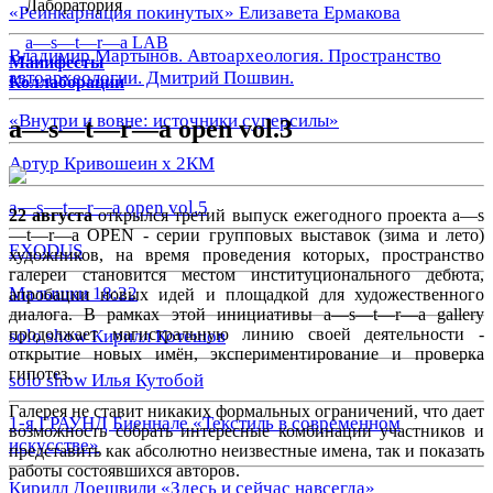
Лаборатория
«Реинкарнация покинутых» Елизавета Ермакова
a—s—t—r—a LAB
Владимир Мартынов. Автоархеология. Пространство
Манифесты
автоархеологии. Дмитрий Пошвин.
Коллаборации
«Внутри и вовне: источники суперсилы»
a—s—t—r—a open vol.3
Артур Кривошеин х 2КМ
a—s—t—r—a open vol.5
22 августа
открылся третий выпуск ежегодного проекта a—s
—t—r—a OPEN - серии групповых выставок (зима и лето)
EXODUS
художников, на время проведения которых, пространство
галереи становится местом институционального дебюта,
Малышки 18:22
апробации новых идей и площадкой для художественного
диалога. В рамках этой инициативы a—s—t—r—a gallery
продолжает магистральную линию своей деятельности -
solo show Кирилл Котешов
открытие новых имён, экспериментирование и проверка
гипотез.
solo show Илья Кутобой
Галерея не ставит никаких формальных ограничений, что дает
1-я ГРАУНД Биеннале «Текстиль в современном
возможность собрать интересные комбинации участников и
искусстве»
представить как абсолютно неизвестные имена, так и показать
работы состоявшихся авторов.
Кирилл Доешвили «Здесь и сейчас навсегда»