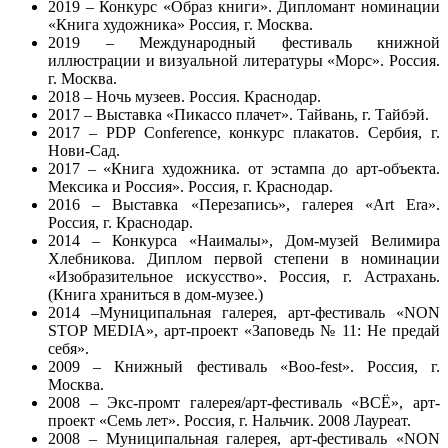
2019 – Конкурс «Образ книги». Дипломант номинации
«Книга художника» Россия, г. Москва.
2019 – Международный фестиваль книжной
иллюстрации и визуальной литературы «Морс». Россия.
г. Москва.
2018 – Ночь музеев. Россия. Краснодар.
2017 – Выставка «Пикассо плачет». Тайвань, г. Тайбэй.
2017 – PDP Conference, конкурс плакатов. Сербия, г.
Нови-Сад.
2017 – «Книга художника. от эстампа до арт-объекта.
Мексика и Россия». Россия, г. Краснодар.
2016 – Выставка «Перезапись», галерея «Аrt Era».
Россия, г. Краснодар.
2014 – Конкурса «Наималы», Дом-музей Велимира
Хлебникова. Диплом первой степени в номинации
«Изобразительное искусство». Россия, г. Астрахань.
(Книга храниться в дом-музее.)
2014 –Муниципальная галерея, арт-фестиваль «NON
STOP MEDIA», арт-проект «Заповедь № 11: Не предай
себя».
2009 – Книжный фестиваль «Boo-fest». Россия, г.
Москва.
2008 – Экс-промт галерея/арт-фестиваль «ВСЁ», арт-
проект «Семь лет». Россия, г. Нальчик. 2008 Лауреат.
2008 – Муниципальная галерея, арт-фестиваль «NON