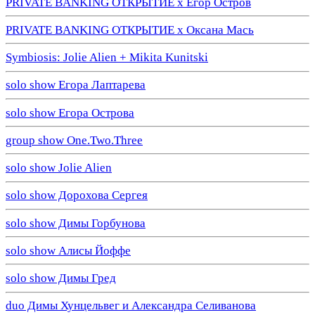
PRIVATE BANKING ОТКРЫТИЕ х Егор Остров
PRIVATE BANKING ОТКРЫТИЕ х Оксана Мась
Symbiosis: Jolie Alien + Mikita Kunitski
solo show Егора Лаптарева
solo show Егора Острова
group show One.Two.Three
solo show Jolie Alien
solo show Дорохова Сергея
solo show Димы Горбунова
solo show Алисы Йоффе
solo show Димы Гред
duo Димы Хунцельвег и Александра Селиванова