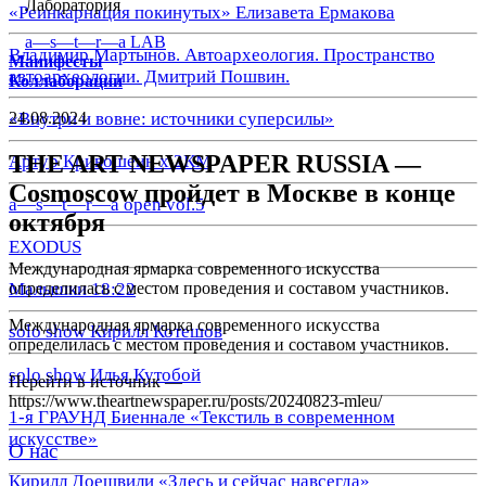
Лаборатория
«Реинкарнация покинутых» Елизавета Ермакова
a—s—t—r—a LAB
Владимир Мартынов. Автоархеология. Пространство
Манифесты
автоархеологии. Дмитрий Пошвин.
Коллаборации
24.08.2024
«Внутри и вовне: источники суперсилы»
THE ART NEWSPAPER RUSSIA —
Артур Кривошеин х 2КМ
Cosmoscow пройдет в Москве в конце
a—s—t—r—a open vol.5
октября
EXODUS
Международная ярмарка современного искусства
определилась с местом проведения и составом участников.
Малышки 18:22
Международная ярмарка современного искусства
solo show Кирилл Котешов
определилась с местом проведения и составом участников.
solo show Илья Кутобой
Перейти в источник
—
https://www.theartnewspaper.ru/posts/20240823-mleu/
1-я ГРАУНД Биеннале «Текстиль в современном
искусстве»
О нас
Кирилл Доешвили «Здесь и сейчас навсегда»