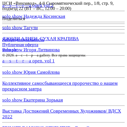
ЦСИ «Винзавод», 4-й Сыромятнический пер., 1/8, стр. 9,
a—s—t—r—a open vol.2
подъезд 22 (ВТ – ВС, 12:00 – 20:00)
solo show Надежда Косинская
Поделиться
solo show Тагути
ДЖОЛИ АЛИЕН. СУХАЯ КРАПИВА
Конфиденциальность
Публичная оферта
solo show Игоря Литвинова
Возврат
© 2026. a—с—t—р—a gallery. Все права защищены.
a—s—t—r—a open. vol 1
solo show Юрия Самойлова
Коллективное самосбывающееся пророчество о нашем
прекрасном завтра
solo show Екатерина Зорькая
Выставка Достижений Современных Художников/ ВДСХ
2022