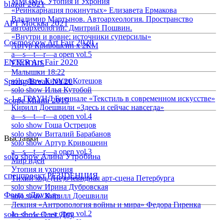
ММОМА. Утопия и Ухрония
blazar 2021
«Реинкарнация покинутых» Елизавета Ермакова
Владимир Мартынов. Автоархеология. Пространство
АРТ Москва 2021
автоархеологии. Дмитрий Пошвин.
«Внутри и вовне: источники суперсилы»
Cosmoscow Art Fair 2020
Артур Кривошеин х 2КМ
a—s—t—r—a open vol.5
ENTER Art Fair 2020
EXODUS
Малышки 18:22
Spring/Break NY20
solo show Кирилл Котешов
solo show Илья Кутобой
1-я ГРАУНД Биеннале «Текстиль в современном искусстве»
Scope Miami 2019
Кирилл Доешвили «Здесь и сейчас навсегда»
a—s—t—r—a open vol.4
solo show Гоша Острецов
solo show Виталий Барабанов
Выставки
solo show Артур Кривошеин
a—s—t—r—a open vol.3
solo show Алина Утробина
Мир идей
Утопия и ухрония
спецпроект РЕЗIDЕНЦИЯ
Тихий ход. (Не)очевидная арт-сцена Петербурга
solo show Ирина Дубровская
Фонд «Друзья»
solo show Кирилл Доешвили
Лекция «Антропология войны и мира» Федора Гиренка
a—s—t—r—a open vol.2
solo show Олег Доу