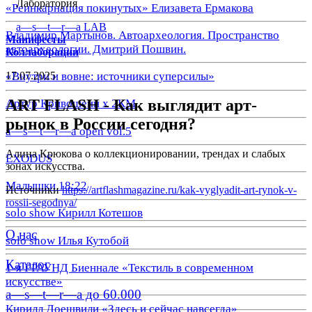
Лаборатория
«Реинкарнация покинутых» Елизавета Ермакова
a—s—t—r—a LAB
Владимир Мартынов. Автоархеология. Пространство
Манифесты
автоархеологии. Дмитрий Пошвин.
Коллаборации
17.07.2025
«Внутри и вовне: источники суперсилы»
ART FLASH - Как выглядит арт-
Артур Кривошеин х 2КМ
рынок в России сегодня?
a—s—t—r—a open vol.5
Алина Крюкова о коллекционировании, трендах и слабых
EXODUS
зонах искусства.
Малышки 18:22
Источники
https://artflashmagazine.ru/kak-vyglyadit-art-rynok-v-
rossii-segodnya/
solo show Кирилл Котешов
О нас
solo show Илья Кутобой
Каталог
1-я ГРАУНД Биеннале «Текстиль в современном
искусстве»
a—s—t—r—a до 60.000
Кирилл Доешвили «Здесь и сейчас навсегда»