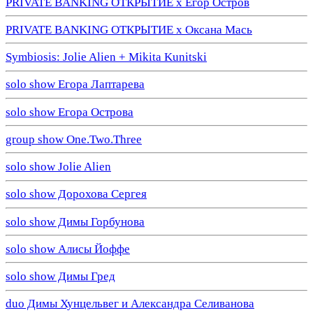
PRIVATE BANKING ОТКРЫТИЕ х Егор Остров
PRIVATE BANKING ОТКРЫТИЕ х Оксана Мась
Symbiosis: Jolie Alien + Mikita Kunitski
solo show Егора Лаптарева
solo show Егора Острова
group show One.Two.Three
solo show Jolie Alien
solo show Дорохова Сергея
solo show Димы Горбунова
solo show Алисы Йоффе
solo show Димы Гред
duo Димы Хунцельвег и Александра Селиванова