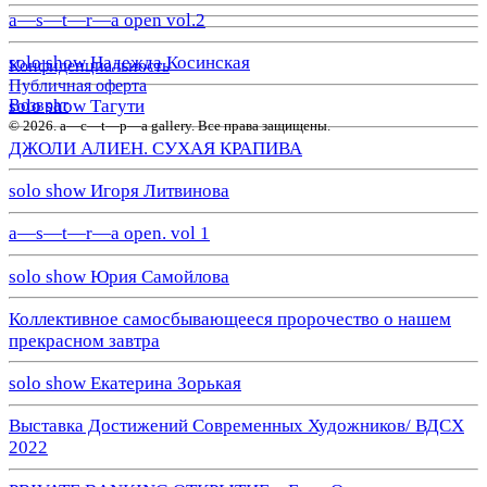
a—s—t—r—a open vol.2
solo show Надежда Косинская
Конфиденциальность
Публичная оферта
solo show Тагути
Возврат
© 2026. a—с—t—р—a gallery. Все права защищены.
ДЖОЛИ АЛИЕН. СУХАЯ КРАПИВА
solo show Игоря Литвинова
a—s—t—r—a open. vol 1
solo show Юрия Самойлова
Коллективное самосбывающееся пророчество о нашем
прекрасном завтра
solo show Екатерина Зорькая
Выставка Достижений Современных Художников/ ВДСХ
2022