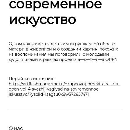
современное
искусство
О, том как живётся детским игрушкам, об образе
матери в живописи и о создании картин, похожих
на воспоминания мы поговорили с молодыми
художниками в рамках проекта a—s—t—r—a OPEN.
Перейти в источник -
https://artflashmagazine.ru/gruppovoj-proekt-a-s-t-r-a-
open-vol-4-svezhij-vzglyad-na-sovremennoe-
iskusstvo/?ysclid=lsagtu0x8w572657471
О нас