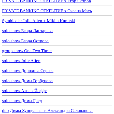
PRIVATE BANKING ОТКРЫТИЕ х Егор Остров
PRIVATE BANKING ОТКРЫТИЕ х Оксана Мась
Symbiosis: Jolie Alien + Mikita Kunitski
solo show Егора Лаптарева
solo show Егора Острова
group show One.Two.Three
solo show Jolie Alien
solo show Дорохова Сергея
solo show Димы Горбунова
solo show Алисы Йоффе
solo show Димы Гред
duo Димы Хунцельвег и Александра Селиванова