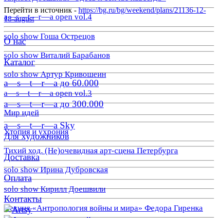
Перейти в источник -
https://bg.ru/bg/weekend/plans/21136-12-
a—s—t—r—a open vol.4
18-august
solo show Гоша Острецов
О нас
solo show Виталий Барабанов
Каталог
solo show Артур Кривошеин
a—s—t—r—a до 60.000
a—s—t—r—a open vol.3
a—s—t—r—a до 300.000
Мир идей
a—s—t—r—a Sky
Утопия и ухрония
Для художников
Тихий ход. (Не)очевидная арт-сцена Петербурга
Доставка
solo show Ирина Дубровская
Оплата
solo show Кирилл Доешвили
Контакты
Лекция «Антропология войны и мира» Федора Гиренка