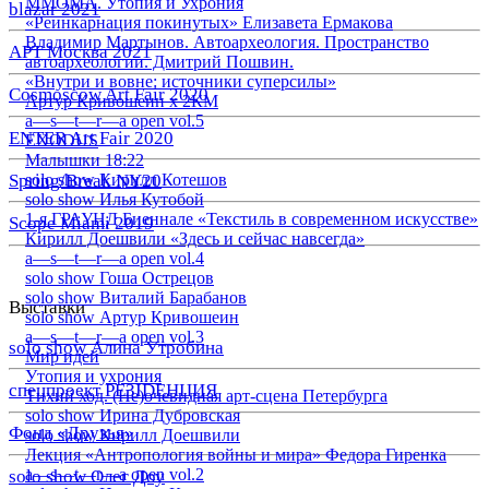
ММОМА. Утопия и Ухрония
blazar 2021
«Реинкарнация покинутых» Елизавета Ермакова
Владимир Мартынов. Автоархеология. Пространство
АРТ Москва 2021
автоархеологии. Дмитрий Пошвин.
«Внутри и вовне: источники суперсилы»
Cosmoscow Art Fair 2020
Артур Кривошеин х 2КМ
a—s—t—r—a open vol.5
ENTER Art Fair 2020
EXODUS
Малышки 18:22
Spring/Break NY20
solo show Кирилл Котешов
solo show Илья Кутобой
1-я ГРАУНД Биеннале «Текстиль в современном искусстве»
Scope Miami 2019
Кирилл Доешвили «Здесь и сейчас навсегда»
a—s—t—r—a open vol.4
solo show Гоша Острецов
solo show Виталий Барабанов
Выставки
solo show Артур Кривошеин
a—s—t—r—a open vol.3
solo show Алина Утробина
Мир идей
Утопия и ухрония
спецпроект РЕЗIDЕНЦИЯ
Тихий ход. (Не)очевидная арт-сцена Петербурга
solo show Ирина Дубровская
Фонд «Друзья»
solo show Кирилл Доешвили
Лекция «Антропология войны и мира» Федора Гиренка
a—s—t—r—a open vol.2
solo show Олег Доу