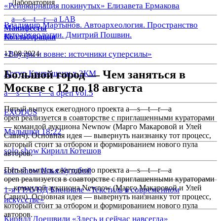
Лаборатория
«Реинкарнация покинутых» Елизавета Ермакова
a—s—t—r—a LAB
Владимир Мартынов. Автоархеология. Пространство
Манифесты
автоархеологии. Дмитрий Пошвин.
Коллаборации
12.08.2024
«Внутри и вовне: источники суперсилы»
Большой город — Чем заняться в
Артур Кривошеин х 2КМ
Москве с 12 по 18 августа
a—s—t—r—a open vol.5
Пятый выпуск ежегодного проекта a—s—t—r—a
EXODUS
open реализуется в соавторстве с приглашенными кураторами
— командой аукциона Newnow (Марго Макаровой и Улей
Малышки 18:22
Савич). Основная идея — вывернуть наизнанку тот процесс,
который стоит за отбором и формированием нового пула
solo show Кирилл Котешов
авторов.
solo show Илья Кутобой
Пятый выпуск ежегодного проекта a—s—t—r—a
open реализуется в соавторстве с приглашенными кураторами
— командой аукциона Newnow (Марго Макаровой и Улей
1-я ГРАУНД Биеннале «Текстиль в современном
Савич). Основная идея — вывернуть наизнанку тот процесс,
искусстве»
который стоит за отбором и формированием нового пула
авторов.
Кирилл Доешвили «Здесь и сейчас навсегда»