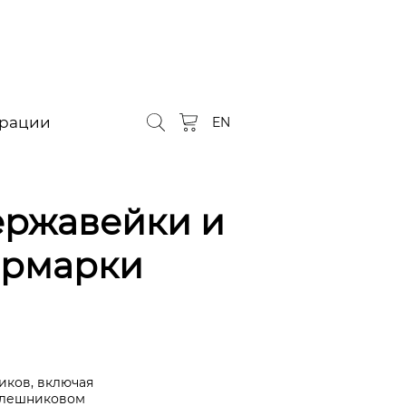
орации
EN
ержавейки и
ярмарки
иков, включая
толешниковом