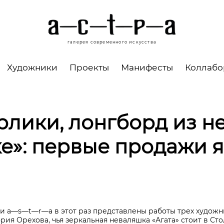
галерея современного искусства
Художники
Проекты
Манифесты
Коллаб
рлики, лонгборд из н
ке»: первые продажи 
еи
a—s—t—r—a
в этот раз представлены работы трех художн
рия Орехова, чья зеркальная неваляшка «Агата» стоит в С