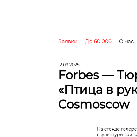
Заявки
До 60 000
О нас
12.09.2025
Forbes — Тю
«Птица в ру
Cosmoscow
На стенде галер
скульптуры Григо