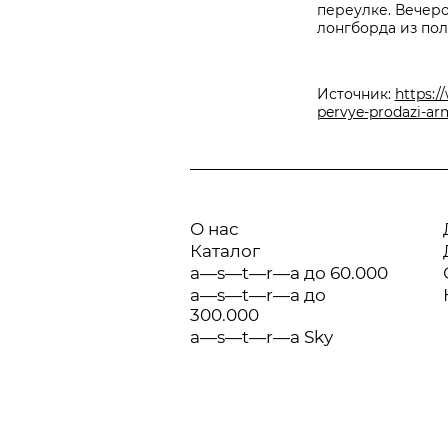
переулке. Вечеро
лонгборда из по
Источник:
https:/
pervye-prodazi-a
О нас
Каталог
a—s—t—r—a до 60.000
a—s—t—r—a до
300.000
a—s—t—r—a Sky