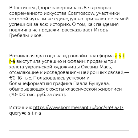
В Гостином Дворе завершилась 8-я ярмарка
современного искусства Cosmoscow, участники
которой чуть ли не единодушно признают ее самой
успешной за всю историю. О том, как пандемия
повлияла на продажи, рассказывает
Игорь
Гребельников.
Возникшая два года назад онлайн-платформа
a
-
s
-
t
-
r
-
a
выступила успешно и офлайн: проданы три
холста украинской художницы Оксаны Мась,
отсылающие к исследованиям нейронных связей,—
€6–16 тыс. Пользовалась успехом и
большеформатная графика Павла Бушуева,
обыгрывающая сюжеты классической живописи
(70–100 тыс. руб. за лист).
Источник:
https://www.kommersant.ru/doc/4491521?
query=a-s-t-r-a