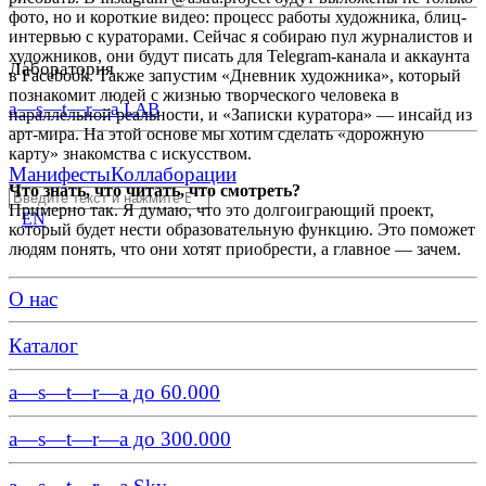
фото, но и короткие видео: процесс работы художника, блиц-
интервью с кураторами. Сейчас я собираю пул журналистов и
художников, они будут писать для Telegram-канала и аккаунта
Лаборатория
в Facebook. Также запустим «Дневник художника», который
познакомит людей с жизнью творческого человека в
a—s—t—r—a LAB
параллельной реальности, и «Записки куратора» — инсайд из
арт-мира. На этой основе мы хотим сделать «дорожную
карту» знакомства с искусством.
Манифесты
Коллаборации
Что знать, что читать, что смотреть?
Примерно так. Я думаю, что это долгоиграющий проект,
EN
который будет нести образовательную функцию. Это поможет
людям понять, что они хотят приобрести, а главное — зачем.
О нас
Каталог
a—s—t—r—a до 60.000
a—s—t—r—a до 300.000