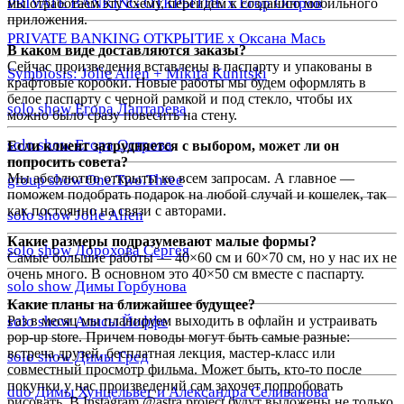
PRIVATE BANKING ОТКРЫТИЕ х Егор Остров
мы отработаем эту схему, перейдем к созданию мобильного
приложения.
PRIVATE BANKING ОТКРЫТИЕ х Оксана Мась
В каком виде доставляются заказы?
Сейчас произведения вставлены в паспарту и упакованы в
Symbiosis: Jolie Alien + Mikita Kunitski
крафтовые коробки. Новые работы мы будем оформлять в
белое паспарту с черной рамкой и под стекло, чтобы их
solo show Егора Лаптарева
можно было сразу повесить на стену.
solo show Егора Острова
Если клиент затрудняется с выбором, может ли он
попросить совета?
Мы абсолютно открыты ко всем запросам. А главное —
group show One.Two.Three
поможем подобрать подарок на любой случай и кошелек, так
как постоянно на связи с авторами.
solo show Jolie Alien
Какие размеры подразумевают малые формы?
solo show Дорохова Сергея
Самые большие работы — 40×60 см и 60×70 см, но у нас их не
очень много. В основном это 40×50 см вместе с паспарту.
solo show Димы Горбунова
Какие планы на ближайшее будущее?
solo show Алисы Йоффе
Раз в месяц мы планируем выходить в офлайн и устраивать
pop-up store. Причем поводы могут быть самые разные:
встреча друзей, бесплатная лекция, мастер-класс или
solo show Димы Гред
совместный просмотр фильма. Может быть, кто-то после
покупки у нас произведений сам захочет попробовать
duo Димы Хунцельвег и Александра Селиванова
рисовать. В Instagram @astra.project будут выложены не только