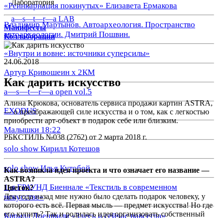
Лаборатория
«Реинкарнация покинутых» Елизавета Ермакова
a—s—t—r—a LAB
Владимир Мартынов. Автоархеология. Пространство
Манифесты
автоархеологии. Дмитрий Пошвин.
Коллаборации
«Внутри и вовне: источники суперсилы»
24.06.2018
Артур Кривошеин х 2КМ
Как дарить искусство
a—s—t—r—a open vol.5
Алина Крюкова, основатель сервиса продажи картин ASTRA,
EXODUS
— о преображающей силе искусства и о том, как с легкостью
приобрести арт-объект в подарок себе или близким.
Малышки 18:22
РБКСТИЛЬ №038 (2762) от 2 марта 2018 г.
solo show Кирилл Котешов
solo show Илья Кутобой
Как возникла идея проекта и что означает его название —
ASTRA?
1-я ГРАУНД Биеннале «Текстиль в современном
Цветок?
искусстве»
Два года назад мне нужно было сделать подарок человеку, у
которого есть всё. Первая мысль — предмет искусства! Но где
его купить? Так и родилась идея организовать собственный
Кирилл Доешвили «Здесь и сейчас навсегда»