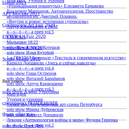
ММОМА. Утопия и Ухрония
blazar 2021
«Реинкарнация покинутых» Елизавета Ермакова
Владимир Мартынов. Автоархеология. Пространство
АРТ Москва 2021
автоархеологии. Дмитрий Пошвин.
«Внутри и вовне: источники суперсилы»
Cosmoscow Art Fair 2020
Артур Кривошеин х 2КМ
a—s—t—r—a open vol.5
ENTER Art Fair 2020
EXODUS
Малышки 18:22
Spring/Break NY20
solo show Кирилл Котешов
solo show Илья Кутобой
1-я ГРАУНД Биеннале «Текстиль в современном искусстве»
Scope Miami 2019
Кирилл Доешвили «Здесь и сейчас навсегда»
a—s—t—r—a open vol.4
solo show Гоша Острецов
solo show Виталий Барабанов
Выставки
solo show Артур Кривошеин
a—s—t—r—a open vol.3
solo show Алина Утробина
Мир идей
Утопия и ухрония
спецпроект РЕЗIDЕНЦИЯ
Тихий ход. (Не)очевидная арт-сцена Петербурга
solo show Ирина Дубровская
Фонд «Друзья»
solo show Кирилл Доешвили
Лекция «Антропология войны и мира» Федора Гиренка
a—s—t—r—a open vol.2
solo show Олег Доу