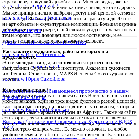
страха перед покупкой арт-объектов. Многие ведь даже не
a—s—t—r—a open vol.2
задумывались о приобретении картин, считая, что это дорого.
Мы же принципиально выбрали доступный ценовой сегмент:
solo show Надежда Косинская
от 5 тыс. до 30 тыс. руб. на живопись и графику и до 70 тыс.
на арт-объекты и скульптурные композиции. Большая картина
доминирует в интерьере, с ней сложно угадать, а малая форма
solo show Тагути
тем и хороша, что подойдет для любой обстановки, и ее
можно подарить даже малознакомому человеку.
ДЖОЛИ АЛИЕН. СУХАЯ КРАПИВА
Расскажите о художниках, работы которых вы
solo show Игоря Литвинова
представляете.
Это и молодые звезды, и состоявшиеся профессионалы:
a—s—t—r—a open. vol 1
выпускники Суриковского института, Академии художеств
им. Репина, Строгановки, МАРХИ, члены Союза художников
solo show Юрия Самойлова
России.
Как устроен сервис?
Коллективное самосбывающееся пророчество о нашем
Вы выбираете картину на нашем сайте. В дополнение к ней
прекрасном завтра
можете заказать один из трех видов букетов в разной ценовой
категории (мы сотрудничаем с цветочным сервисом, который
solo show Екатерина Зорькая
доставляет самые ароматные розы из Африки). Также на сайте
есть форма для заполнения открытки: нужно лишь ввести
Выставка Достижений Современных Художников/ ВДСХ
текст, и мы приложим открытку к подарку. Доставка обычно в
2022
течение трех-четырех часов. Ее можно отложить на любое
удобное время или забрать заказ самостоятельно. Как только