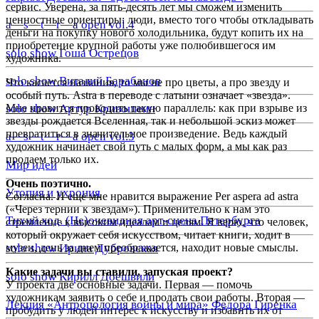
сервис. Уверена, за пять-десять лет мы сможем изменить
ценностные ориентиры: люди, вместо того чтобы откладывать
a—s—t—r—a open vol.4
деньги на покупку нового холодильника, будут копить их на
приобретение крупной работы уже полюбившегося им
solo show Гоша Острецов
художника.
solo show Виталий Барабанов
Что касается названия, то мы не про цветы, а про звезду и
особый путь. Astra в переводе с латыни означает «звезда».
Мне нравится проводить такую параллель: как при взрыве из
solo show Артур Кривошеин
звезды рождается Вселенная, так и небольшой эскиз может
превратиться в значительное произведение. Ведь каждый
a—s—t—r—a open vol.3
художник начинает свой путь с малых форм, а мы как раз
продаем только их.
Мир идей
Очень поэтично.
Утопия и ухрония
Согласна. И еще мне нравится выражение Per aspera ad astra
(«Через тернии к звездам»). Применительно к нам это
Тихий ход. (Не)очевидная арт-сцена Петербурга
стремление к высоким идеалам и целям. Я верю, что человек,
который окружает себя искусством, читает книги, ходит в
музеи, день за днем преображается, находит новые смыслы.
solo show Ирина Дубровская
Какие задачи вы ставили, запуская проект?
solo show Кирилл Доешвили
У проекта две основные задачи. Первая — помочь
художникам заявить о себе и продать свои работы. Вторая —
Лекция «Антропология войны и мира» Федора Гиренка
пробудить у людей интерес к искусству и избавить их от