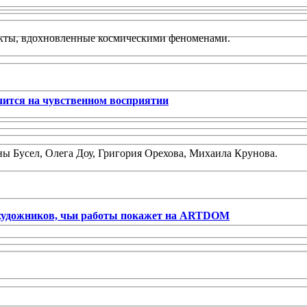
кты, вдохновленные космическими феноменами.
ится на чувственном восприятии
ы Бусел, Олега Доу, Григория Орехова, Михаила Крунова.
художников, чьи работы покажет на ARTDOM