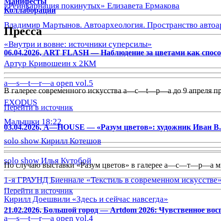
Манифесты
«Реинкарнация покинутых» Елизавета Ермакова
Коллаборации
Владимир Мартынов. Автоархеология. Пространство автоа
Пресса
«Внутри и вовне: источники суперсилы»
06.04.2026, ART FLASH — Наблюдение за цветами как спос
Артур Кривошеин х 2КМ
a—s—t—r—a open vol.5
В галерее современного искусства a—с—t—р—а до 9 апреля п
EXODUS
Перейти в источник
Малышки 18:22
03.04.2026, A—HOUSE — «Разум цветов»: художник Иван В.
solo show Кирилл Котешов
solo show Илья Кутобой
По случаю выставки «Разум цветов» в галерее a—с—т—р—a мы
1-я ГРАУНД Биеннале «Текстиль в современном искусстве
Перейти в источник
Кирилл Доешвили «Здесь и сейчас навсегда»
21.02.2026, Большой город — Artdom 2026: Чувственное вос
a—s—t—r—a open vol.4