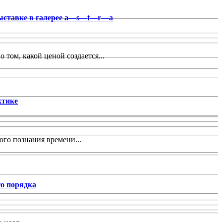
выставке в галерее a—s—t—r—a
том, какой ценой создается...
ктике
го познания времени...
го порядка