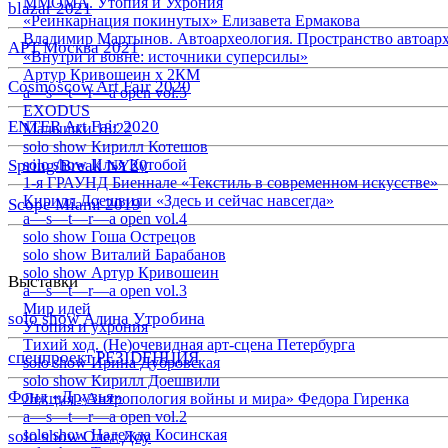
ММОМА. Утопия и Ухрония
blazar 2021
«Реинкарнация покинутых» Елизавета Ермакова
Владимир Мартынов. Автоархеология. Пространство автоар
АРТ Москва 2021
«Внутри и вовне: источники суперсилы»
Артур Кривошеин х 2КМ
Cosmoscow Art Fair 2020
a—s—t—r—a open vol.5
EXODUS
ENTER Art Fair 2020
Малышки 18:22
solo show Кирилл Котешов
Spring/Break NY20
solo show Илья Кутобой
1-я ГРАУНД Биеннале «Текстиль в современном искусстве»
Кирилл Доешвили «Здесь и сейчас навсегда»
Scope Miami 2019
a—s—t—r—a open vol.4
solo show Гоша Острецов
solo show Виталий Барабанов
solo show Артур Кривошеин
Выставки
a—s—t—r—a open vol.3
Мир идей
solo show Алина Утробина
Утопия и ухрония
Тихий ход. (Не)очевидная арт-сцена Петербурга
спецпроект РЕЗIDЕНЦИЯ
solo show Ирина Дубровская
solo show Кирилл Доешвили
Фонд «Друзья»
Лекция «Антропология войны и мира» Федора Гиренка
a—s—t—r—a open vol.2
solo show Надежда Косинская
solo show Олег Доу