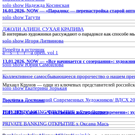
solo show Надежда Косинская
16.01.2026, NOW — «Парадокс — перенастройка старой опт
solo show Тагути
ДЖОЛИ АЛИЕН. СУХАЯ КРАПИВА
В интервью художники рассуждают о парадоксе как способе мышл
solo show Игоря Литвинова
Перейти в источник
a—s—t—r—a open. vol 1
13.01.2026, NOW — «Все начинается с созерцания»: художн
solo show Юрия Самойлова
Коллективное самосбывающееся пророчество о нашем пре
Михаил Крунов — один из ключевых представителей российског
solo show Екатерина Зорькая
Выставка Достижений Современных Художников/ ВДСХ 2
Перейти в источник
PRIVATE BANKING ОТКРЫТИЕ х Егор Остров
11.01.2026, Сноб — «Чувственное исследование времени»: 
PRIVATE BANKING ОТКРЫТИЕ х Оксана Мась