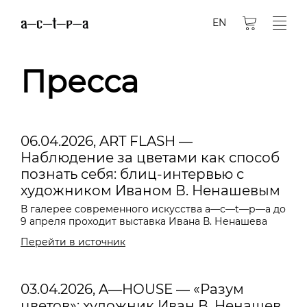
EN
Пресса
06.04.2026, ART FLASH —
Наблюдение за цветами как способ
познать себя: блиц-интервью с
художником Иваном В. Ненашевым
В галерее современного искусства a—с—t—р—а до
9 апреля проходит выставка Ивана В. Ненашева
Перейти в источник
03.04.2026, A—HOUSE — «Разум
цветов»: художник Иван В. Ненашев