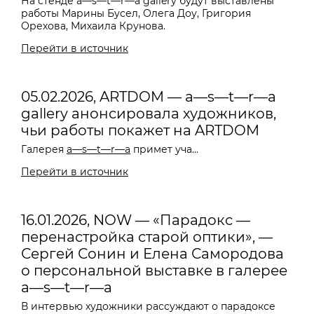
На стенде a—s—t—r—a gallery будут выставлены
работы Марины Бусел, Олега Доу, Григория
Орехова, Михаила Крунова.
Перейти в источник
05.02.2026, ARTDOM — a—s—t—r—a
gallery анонсировала художников,
чьи работы покажет на ARTDOM
Галерея
a—s—t—r—a
примет уча...
Перейти в источник
16.01.2026, NOW — «Парадокс —
перенастройка старой оптики», —
Сергей Сонин и Елена Самородова
о персональной выставке в галерее
a—s—t—r—a
В интервью художники рассуждают о парадоксе