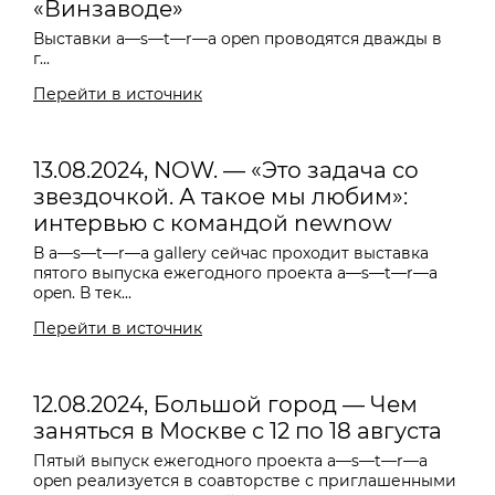
«Винзаводе»
Выставки a—s—t—r—a open проводятся дважды в
г...
Перейти в источник
13.08.2024, NOW. — «Это задача со
звездочкой. А такое мы любим»:
интервью с командой newnow
В a—s—t—r—a gallery сейчас проходит выставка
пятого выпуска ежегодного проекта a—s—t—r—a
open. В тек...
Перейти в источник
12.08.2024, Большой город — Чем
заняться в Москве с 12 по 18 августа
Пятый выпуск ежегодного проекта a—s—t—r—a
open реализуется в соавторстве с приглашенными