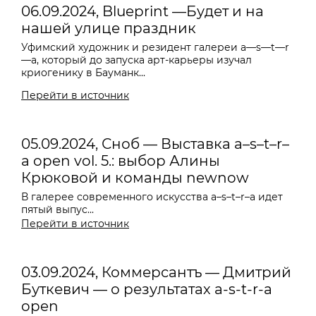
06.09.2024, Blueprint —Будет и на
нашей улице праздник
Уфимский художник и резидент галереи
a—s—t—r
—a
, который до запуска арт-карьеры изучал
криогенику в Бауманк...
Перейти в источник
05.09.2024, Сноб — Выставка a–s–t–r–
a open vol. 5.: выбор Алины
Крюковой и команды newnow
В галерее современного искусства a–s–t–r–a идет
пятый выпус...
Перейти в источник
03.09.2024, Коммерсантъ — Дмитрий
Буткевич — о результатах a-s-t-r-a
open