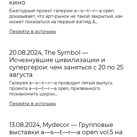
кино
Ежегодный проект галерии a—s—t—r—a open
доказывает, что арт-рынок не такой закрытый, как
может показаться на первый взгляд &...
Перейти в источник
20.08.2024, The Symbol —
Исчезнувшие цивилизации и
супергерои: чем заняться с 20 по 25
августа
Галерея
a—s—t—r—a проводит пятый выпуск
проекта a—s—t—r—a open, призванного
познакомить широк...
Перейти в источник
13.08.2024, Mydecor — Групповые
выставки a—s—t—r—a open vol.5 на