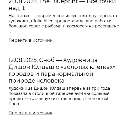
21.08.2025, The Blueprint — Все точки
над it
На стенах — современное искусство: друг проекта
художница Jolie Alien предоставила две работы:
большой холст с рыбами и космосом на ресепшене
...
Перейти в источник
12.08.2025, Сноб — Художница
Дишон Юлдаш о «золотых клетках»
городов и паранормальной
природе человека
Художница Дишон Юлдаш впервые за три года
показала в столичной галерее a-s-t-r-a сольный
проект — тотальную инсталляцию «Paranormal
Phen...
Перейти в источник