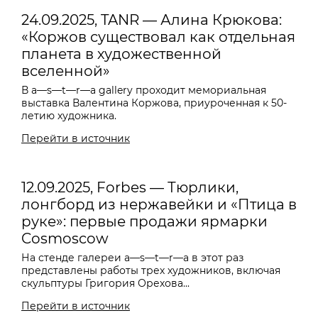
24.09.2025, TANR — Алина Крюкова:
«Коржов существовал как отдельная
планета в художественной
вселенной»
В a—s—t—r—a gallery проходит мемориальная
выставка Валентина Коржова, приуроченная к 50-
летию художника.
Перейти в источник
12.09.2025, Forbes — Тюрлики,
лонгборд из нержавейки и «Птица в
руке»: первые продажи ярмарки
Cosmoscow
На стенде галереи
a—s—t—r—a
в этот раз
представлены работы трех художников, включая
скульптуры Григория Орехова...
Перейти в источник