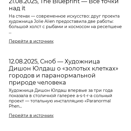
21.08.2025, The Blueprint — Все точки
над it
На стенах — современное искусство: друг проекта
художница Jolie Alien предоставила две работы:
большой холст с рыбами и космосом на ресепшене
...
Перейти в источник
12.08.2025, Сноб — Художница
Дишон Юлдаш о «золотых клетках»
городов и паранормальной
природе человека
Художница Дишон Юлдаш впервые за три года
показала в столичной галерее a-s-t-r-a сольный
проект — тотальную инсталляцию «Paranormal
Phen...
Перейти в источник