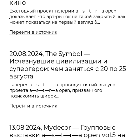
кино
Ежегодный проект галерии a—s—t—r—a open
доказывает, что арт-рынок не такой закрытый, как
может показаться на первый взгляд &...
Перейти в источник
20.08.2024, The Symbol —
Исчезнувшие цивилизации и
супергерои: чем заняться с 20 по 25
августа
Галерея
a—s—t—r—a проводит пятый выпуск
проекта a—s—t—r—a open, призванного
познакомить широк...
Перейти в источник
13.08.2024, Mydecor — Групповые
выставки a—s—t—r—a open vol.5 на