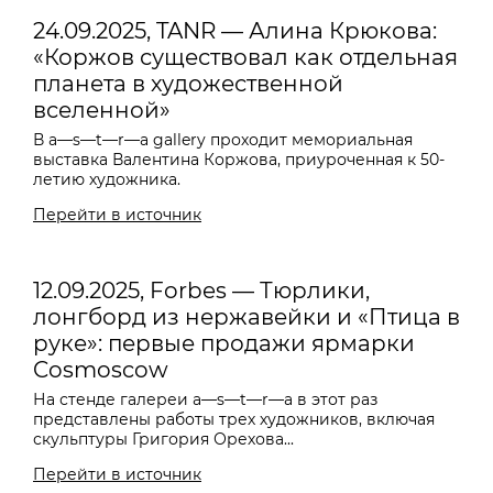
24.09.2025, TANR — Алина Крюкова:
«Коржов существовал как отдельная
планета в художественной
вселенной»
В a—s—t—r—a gallery проходит мемориальная
выставка Валентина Коржова, приуроченная к 50-
летию художника.
Перейти в источник
12.09.2025, Forbes — Тюрлики,
лонгборд из нержавейки и «Птица в
руке»: первые продажи ярмарки
Cosmoscow
На стенде галереи
a—s—t—r—a
в этот раз
представлены работы трех художников, включая
скульптуры Григория Орехова...
Перейти в источник