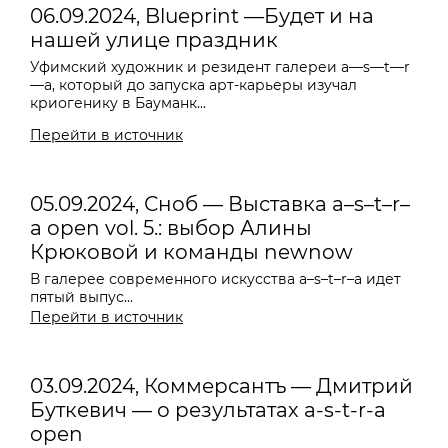
06.09.2024, Blueprint —Будет и на
нашей улице праздник
Уфимский художник и резидент галереи
a—s—t—r
—a
, который до запуска арт-карьеры изучал
криогенику в Бауманк...
Перейти в источник
05.09.2024, Сноб — Выставка a–s–t–r–
a open vol. 5.: выбор Алины
Крюковой и команды newnow
В галерее современного искусства a–s–t–r–a идет
пятый выпус...
Перейти в источник
03.09.2024, Коммерсантъ — Дмитрий
Буткевич — о результатах a-s-t-r-a
open