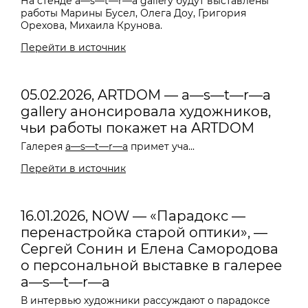
На стенде a—s—t—r—a gallery будут выставлены
работы Марины Бусел, Олега Доу, Григория
Орехова, Михаила Крунова.
Перейти в источник
05.02.2026, ARTDOM — a—s—t—r—a
gallery анонсировала художников,
чьи работы покажет на ARTDOM
Галерея
a—s—t—r—a
примет уча...
Перейти в источник
16.01.2026, NOW — «Парадокс —
перенастройка старой оптики», —
Сергей Сонин и Елена Самородова
о персональной выставке в галерее
a—s—t—r—a
В интервью художники рассуждают о парадоксе