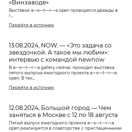
«Винзаводе»
Выставки a—s—t—r—a open проводятся дважды в
г...
Перейти в источник
13.08.2024, NOW. — «Это задача со
звездочкой. А такое мы любим»:
интервью с командой newnow
В a—s—t—r—a gallery сейчас проходит выставка
пятого выпуска ежегодного проекта a—s—t—r—a
open. В тек...
Перейти в источник
12.08.2024, Большой город — Чем
заняться в Москве с 12 по 18 августа
Пятый выпуск ежегодного проекта a—s—t—r—a
open реализуется в соавторстве с приглашенными