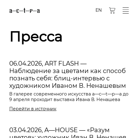
EN
Пресса
06.04.2026, ART FLASH —
Наблюдение за цветами как способ
познать себя: блиц-интервью с
художником Иваном В. Ненашевым
В галерее современного искусства a—с—t—р—а до
9 апреля проходит выставка Ивана В. Ненашева
Перейти в источник
03.04.2026, A—HOUSE — «Разум
цветов»: художник Иван В. Ненашев