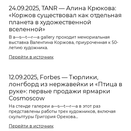
24.09.2025, TANR — Алина Крюкова:
«Коржов существовал как отдельная
планета в художественной
вселенной»
В a—s—t—r—a gallery проходит мемориальная
выставка Валентина Коржова, приуроченная к 50-
летию художника.
Перейти в источник
12.09.2025, Forbes — Тюрлики,
лонгборд из нержавейки и «Птица в
руке»: первые продажи ярмарки
Cosmoscow
На стенде галереи
a—s—t—r—a
в этот раз
представлены работы трех художников, включая
скульптуры Григория Орехова...
Перейти в источник