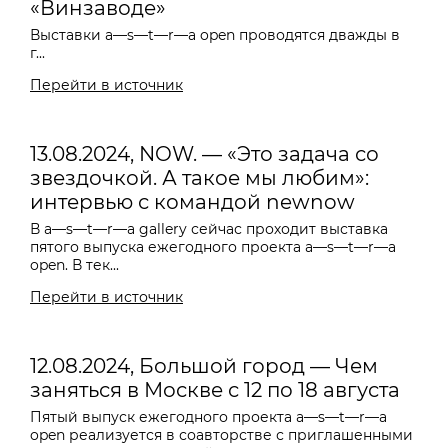
«Винзаводе»
Выставки a—s—t—r—a open проводятся дважды в
г...
Перейти в источник
13.08.2024, NOW. — «Это задача со
звездочкой. А такое мы любим»:
интервью с командой newnow
В a—s—t—r—a gallery сейчас проходит выставка
пятого выпуска ежегодного проекта a—s—t—r—a
open. В тек...
Перейти в источник
12.08.2024, Большой город — Чем
заняться в Москве с 12 по 18 августа
Пятый выпуск ежегодного проекта a—s—t—r—a
open реализуется в соавторстве с приглашенными