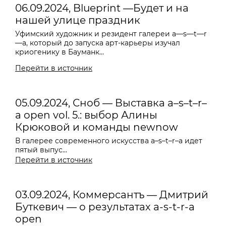
06.09.2024, Blueprint —Будет и на
нашей улице праздник
Уфимский художник и резидент галереи
a—s—t—r
—a
, который до запуска арт-карьеры изучал
криогенику в Бауманк...
Перейти в источник
05.09.2024, Сноб — Выставка a–s–t–r–
a open vol. 5.: выбор Алины
Крюковой и команды newnow
В галерее современного искусства a–s–t–r–a идет
пятый выпус...
Перейти в источник
03.09.2024, Коммерсантъ — Дмитрий
Буткевич — о результатах a-s-t-r-a
open