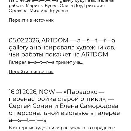
На стенде a—s—t—r—a gallery будут выставлены
работы Марины Бусел, Олега Доу, Григория
Орехова, Михаила Крунова.
Перейти в источник
05.02.2026, ARTDOM — a—s—t—r—a
gallery анонсировала художников,
чьи работы покажет на ARTDOM
Галерея
a—s—t—r—a
примет уча...
Перейти в источник
16.01.2026, NOW — «Парадокс —
перенастройка старой оптики», —
Сергей Сонин и Елена Самородова
о персональной выставке в галерее
a—s—t—r—a
В интервью художники рассуждают о парадоксе