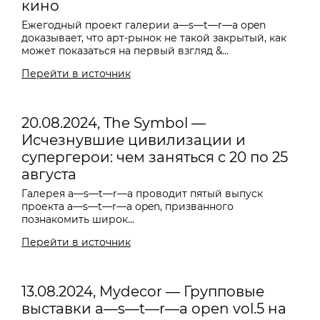
кино
Ежегодный проект галерии a—s—t—r—a open
доказывает, что арт-рынок не такой закрытый, как
может показаться на первый взгляд &...
Перейти в источник
20.08.2024, The Symbol —
Исчезнувшие цивилизации и
супергерои: чем заняться с 20 по 25
августа
Галерея
a—s—t—r—a проводит пятый выпуск
проекта a—s—t—r—a open, призванного
познакомить широк...
Перейти в источник
13.08.2024, Mydecor — Групповые
выставки a—s—t—r—a open vol.5 на