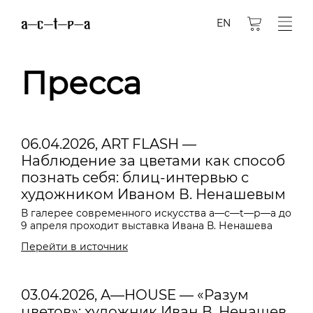
EN
Пресса
06.04.2026, ART FLASH —
Наблюдение за цветами как способ
познать себя: блиц-интервью с
художником Иваном В. Ненашевым
В галерее современного искусства a—с—t—р—а до
9 апреля проходит выставка Ивана В. Ненашева
Перейти в источник
03.04.2026, A—HOUSE — «Разум
цветов»: художник Иван В. Ненашев