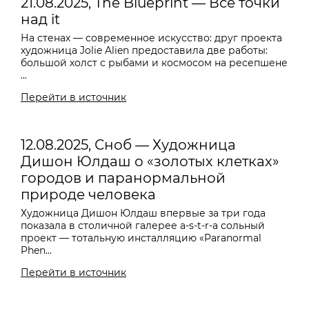
21.08.2025, The Blueprint — Все точки
над it
На стенах — современное искусство: друг проекта
художница Jolie Alien предоставила две работы:
большой холст с рыбами и космосом на ресепшене
...
Перейти в источник
12.08.2025, Сноб — Художница
Дишон Юлдаш о «золотых клетках»
городов и паранормальной
природе человека
Художница Дишон Юлдаш впервые за три года
показала в столичной галерее a-s-t-r-a сольный
проект — тотальную инсталляцию «Paranormal
Phen...
Перейти в источник