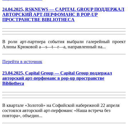
24.04.2025, RSKNEWS — CAPITAL GROUP ПОДДЕРЖАЛ
АВТОРСКИЙ АРТ-ПЕРФОМАНС В POP-UP
ПРОСТРАНСТВЕ BIBLIOTHECA
В роли арт-партнера события выбрали галерейный проект
Алины Крюковой a—s—t—r—a, направленный на...
Перейти в источник
23.04.2025, Capital Group — Capital Group поддержал
авторский арт-перфоманс в pop-up пространстве
Bibliotheca
В квартале «Золотой» на Софийской набережной 22 апреля
состоялся авторский арт-перфоманс «Наша встреча без
повтора», объедин...