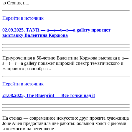
to Cronus, п...
Перейти в источник
02.09.2025, TANR — a—s—t—r—a gallery проведет
выставку Валентина Коржова
Приуроченная к 50-летию Валентина Коржова выставка в a—
s—t—r—a gallery покажет широкий спектр тематического и
жанрового разнообраз...
Перейти в источник
21.08.2025, The Blueprint — Все точки над it
На стенах — современное искусство: друг проекта художница
Jolie Alien предоставила две работы: большой холст с рыбами
и космосом на ресепшене ...