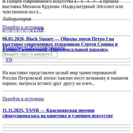
В галерее современного искусства a—s—t—r—a прошла
выставка Михаила Крунова «Надкультурный Абсолют или
чувственное иссл...
Лаборатория
Перейти в источник
a—s—t—r—a LAB
08.01.2026, Black Square — Образы эпохи Петра I на
выставке современных художников Сергея Сонина и
Манифесты
Коллаборации
Елены Самородовой «Парадоксальный парадиз»
EN
На выставке представлен целый мир травестированной
России Петровской эпохи: павлин несет вельможу в пышном
парике, матросы встают друг другу на плеч...
Перейти в источник
11.11.2025, TANR — Красноярская премия
сфокусировалась на кинетике и уличном искусстве