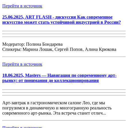
Перейти в источник
25.06.2025, ART FLASH - дискуссия Как современное
искусство может стать устойчивой индустрией в России?
Модератор: Полина Бондарева
Спикеры: Марина Лошак, Сергей Попов, Алина Крюкова
Перейти в источник
18.06.2025, Masters — Навигация по современному арт-
рынку: от понимания до коллекционирования
Арт-завтрак в гастрономическом салоне Лео, где мы
погрузимся в динамичную и многогранную реальность
современного арт-рынка. Эта встреча станет отлич...
Перейти в источник