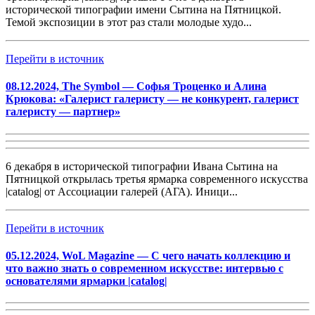
исторической типографии имени Сытина на Пятницкой.
Темой экспозиции в этот раз стали молодые худо...
Перейти в источник
08.12.2024, The Symbol — Софья Троценко и Алина
Крюкова: «Галерист галеристу — не конкурент, галерист
галеристу — партнер»
6 декабря в исторической типографии Ивана Сытина на
Пятницкой открылась третья ярмарка современного искусства
|catalog| от Ассоциации галерей (АГА). Иници...
Перейти в источник
05.12.2024, WoL Magazine — С чего начать коллекцию и
что важно знать о современном искусстве: интервью с
основателями ярмарки |catalog|