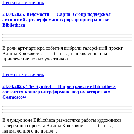
Перейти в источник
23.04.2025, Ведомости — Capital Group поддержал
авторский арт-перфоманс в pop-up пространстве
Bibliotheca
В роли арт-партнера события выбрали галерейный проект
Алины Крюковой a—s—t—r—a, направленный на
привлечение новых участников...
Перейти в источник
21.04.2025, The Symbol — В пространстве Bibliotheca
состоится концерт-перформанс под кураторством
Cosmoscow
В лаундж-зоне Bibliotheca разместятся работы художников
галерейного проекта Алины Крюковой a—s—t—r—a,
направленного на привл...