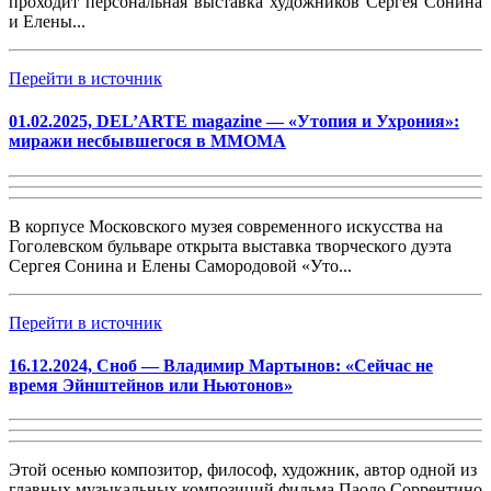
проходит персональная выставка художников Сергея Сонина
и Елены...
Перейти в источник
01.02.2025, DEL’ARTE magazine — «Утопия и Ухрония»:
миражи несбывшегося в MMOMA
В корпусе Московского музея современного искусства на
Гоголевском бульваре открыта выставка творческого дуэта
Сергея Сонина и Елены Самородовой «Уто...
Перейти в источник
16.12.2024, Сноб — Владимир Мартынов: «Сейчас не
время Эйнштейнов или Ньютонов»
Этой осенью композитор, философ, художник, автор одной из
главных музыкальных композиций фильма Паоло Соррентино