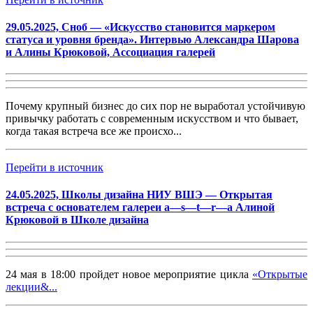
29.05.2025, Сноб — «Искусство становится маркером
статуса и уровня бренда». Интервью Александра Шарова
и Алины Крюковой, Ассоциация галерей
Почему крупный бизнес до сих пор не выработал устойчивую
привычку работать с современным искусством и что бывает,
когда такая встреча все же происхо...
Перейти в источник
24.05.2025, Школы дизайна НИУ ВШЭ — Открытая
встреча с основателем галереи a—s—t—r—a Алиной
Крюковой в Школе дизайна
24 мая в 18:00 пройдет новое мероприятие цикла
«Открытые
лекции&...