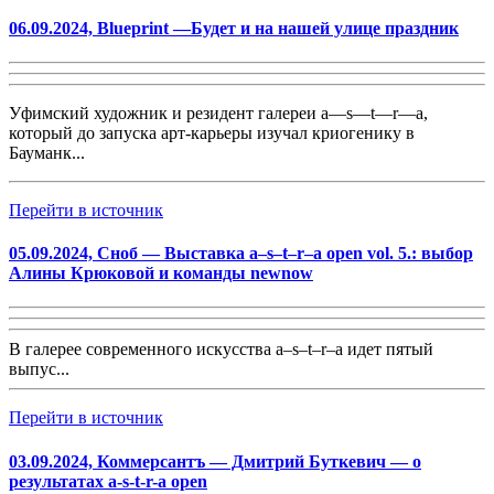
06.09.2024, Blueprint —Будет и на нашей улице праздник
Уфимский художник и резидент галереи
a—s—t—r—a
,
который до запуска арт-карьеры изучал криогенику в
Бауманк...
Перейти в источник
05.09.2024, Сноб — Выставка a–s–t–r–a open vol. 5.: выбор
Алины Крюковой и команды newnow
В галерее современного искусства a–s–t–r–a идет пятый
выпус...
Перейти в источник
03.09.2024, Коммерсантъ — Дмитрий Буткевич — о
результатах a-s-t-r-a open