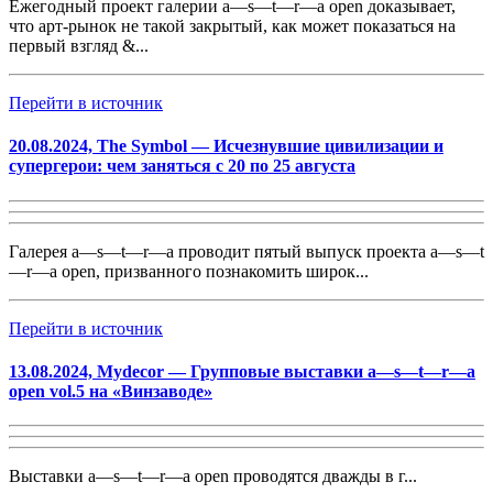
Ежегодный проект галерии a—s—t—r—a open доказывает,
что арт-рынок не такой закрытый, как может показаться на
первый взгляд &...
Перейти в источник
20.08.2024, The Symbol — Исчезнувшие цивилизации и
супергерои: чем заняться с 20 по 25 августа
Галерея
a—s—t—r—a проводит пятый выпуск проекта a—s—t
—r—a open, призванного познакомить широк...
Перейти в источник
13.08.2024, Mydecor — Групповые выставки a—s—t—r—a
open vol.5 на «Винзаводе»
Выставки a—s—t—r—a open проводятся дважды в г...