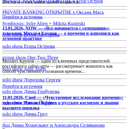
PRIVATE BANKING ОТКРЫТИЕ х Егор Остров
Восток и о том, какой ценой создается...
PRIVATE BANKING ОТКРЫТИЕ х Оксана Мась
Перейти в источник
Symbiosis: Jolie Alien + Mikita Kunitski
13.01.2026, NOW — «Все начинается с созерцания»:
художник Михаил Крунов — о времени и живописи как
solo show Егора Лаптарева
духовной практике
solo show Егора Острова
group show One.Two.Three
Михаил Крунов — один из ключевых представителей
российского сайнс-арта — рассматривает живопись как
solo show Jolie Alien
способ чувственного познания времени...
solo show Дорохова Сергея
Перейти в источник
solo show Димы Горбунова
11.01.2026, Сноб — «Чувственное исследование времени»:
solo show Алисы Йоффе
художник Михаил Крунов о русском космизме и знании
высшего порядка
solo show Димы Гред
duo Димы Хунцельвег и Александра Селиванова