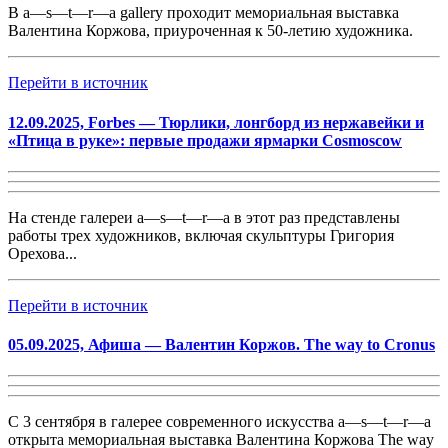
В a—s—t—r—a gallery проходит мемориальная выставка
Валентина Коржова, приуроченная к 50-летию художника.
Перейти в источник
12.09.2025, Forbes — Тюрлики, лонгборд из нержавейки и
«Птица в руке»: первые продажи ярмарки Cosmoscow
На стенде галереи
a—s—t—r—a
в этот раз представлены
работы трех художников, включая скульптуры Григория
Орехова...
Перейти в источник
05.09.2025, Афиша — Валентин Коржов. The way to Cronus
С 3 сентября в галерее современного искусства a—s—t—r—a
открыта мемориальная выставка Валентина Коржова The way