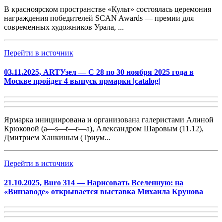
В красноярском пространстве «Культ» состоялась церемония
награждения победителей SCAN Awards — премии для
современных художников Урала, ...
Перейти в источник
03.11.2025, ARTУзел — С 28 по 30 ноября 2025 года в
Москве пройдет 4 выпуск ярмарки |catalog|
Ярмарка инициирована и организована галеристами Алиной
Крюковой (a—s—t—r—a), Александром Шаровым (11.12),
Дмитрием Ханкиным (Триум...
Перейти в источник
21.10.2025, Buro 314 — Нарисовать Вселенную: на
«Винзаводе» открывается выставка Михаила Крунова