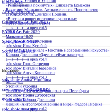
ММОМА. Утопия и Ухрония
blazar 2021
«Реинкарнация покинутых» Елизавета Ермакова
Владимир Мартынов. Автоархеология. Пространство
АРТ Москва 2021
автоархеологии. Дмитрий Пошвин.
«Внутри и вовне: источники суперсилы»
Cosmoscow Art Fair 2020
Артур Кривошеин х 2КМ
a—s—t—r—a open vol.5
ENTER Art Fair 2020
EXODUS
Малышки 18:22
Spring/Break NY20
solo show Кирилл Котешов
solo show Илья Кутобой
1-я ГРАУНД Биеннале «Текстиль в современном искусстве»
Scope Miami 2019
Кирилл Доешвили «Здесь и сейчас навсегда»
a—s—t—r—a open vol.4
solo show Гоша Острецов
solo show Виталий Барабанов
Выставки
solo show Артур Кривошеин
a—s—t—r—a open vol.3
solo show Алина Утробина
Мир идей
Утопия и ухрония
спецпроект РЕЗIDЕНЦИЯ
Тихий ход. (Не)очевидная арт-сцена Петербурга
solo show Ирина Дубровская
Фонд «Друзья»
solo show Кирилл Доешвили
Лекция «Антропология войны и мира» Федора Гиренка
a—s—t—r—a open vol.2
solo show Олег Доу