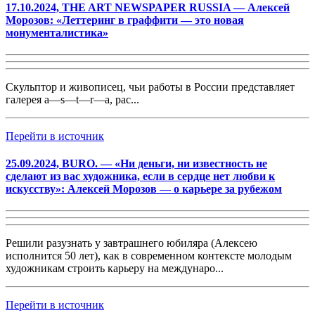
17.10.2024, THE ART NEWSPAPER RUSSIA — Алексей
Морозов: «Леттеринг в граффити — это новая
монументалистика»
Скульптор и живописец, чьи работы в России представляет
галерея a
—
s
—
t
—
r
—
a, рас...
Перейти в источник
25.09.2024, BURO. — «Ни деньги, ни известность не
сделают из вас художника, если в сердце нет любви к
искусству»: Алексей Морозов — о карьере за рубежом
Решили разузнать у завтрашнего юбиляра (Алексею
исполнится 50 лет), как в современном контексте молодым
художникам строить карьеру на междунаро...
Перейти в источник