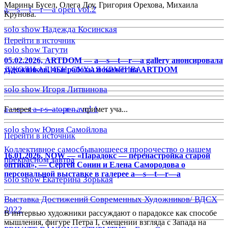
Марины Бусел, Олега Доу, Григория Орехова, Михаила
a—s—t—r—a open vol.2
Крунова.
solo show Надежда Косинская
Перейти в источник
solo show Тагути
05.02.2026, ARTDOM — a—s—t—r—a gallery анонсировала
ДЖОЛИ АЛИЕН. СУХАЯ КРАПИВА
художников, чьи работы покажет на ARTDOM
solo show Игоря Литвинова
a—s—t—r—a open. vol 1
Галерея
a—s—t—r—a
примет уча...
solo show Юрия Самойлова
Перейти в источник
Коллективное самосбывающееся пророчество о нашем
16.01.2026, NOW — «Парадокс — перенастройка старой
прекрасном завтра
оптики», — Сергей Сонин и Елена Самородова о
персональной выставке в галерее a—s—t—r—a
solo show Екатерина Зорькая
Выставка Достижений Современных Художников/ ВДСХ
2022
В интервью художники рассуждают о парадоксе как способе
мышления, фигуре Петра I, смещении взгляда с Запада на