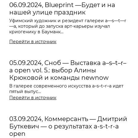
06.09.2024, Blueprint —Будет и на
нашей улице праздник
Уфимский художник и резидент галереи
a—s—t—r
—a
, который до запуска арт-карьеры изучал
криогенику в Бауманк...
Перейти в источник
05.09.2024, Сноб — Выставка a–s–t–r–
a open vol. 5.: выбор Алины
Крюковой и команды newnow
В галерее современного искусства a–s–t–r–a идет
пятый выпус...
Перейти в источник
03.09.2024, Коммерсантъ — Дмитрий
Буткевич — о результатах a-s-t-r-a
open