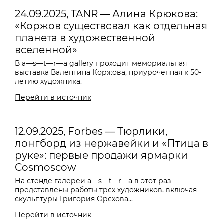
24.09.2025, TANR — Алина Крюкова:
«Коржов существовал как отдельная
планета в художественной
вселенной»
В a—s—t—r—a gallery проходит мемориальная
выставка Валентина Коржова, приуроченная к 50-
летию художника.
Перейти в источник
12.09.2025, Forbes — Тюрлики,
лонгборд из нержавейки и «Птица в
руке»: первые продажи ярмарки
Cosmoscow
На стенде галереи
a—s—t—r—a
в этот раз
представлены работы трех художников, включая
скульптуры Григория Орехова...
Перейти в источник