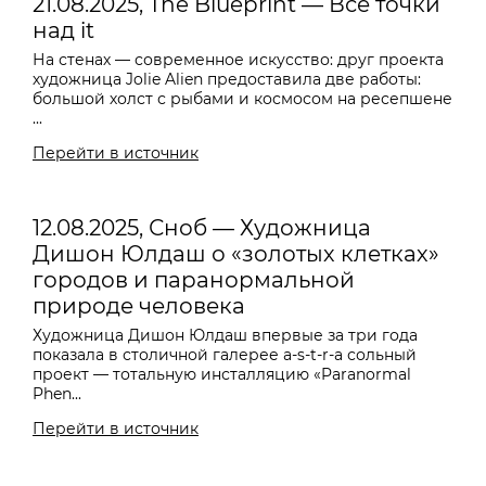
21.08.2025, The Blueprint — Все точки
над it
На стенах — современное искусство: друг проекта
художница Jolie Alien предоставила две работы:
большой холст с рыбами и космосом на ресепшене
...
Перейти в источник
12.08.2025, Сноб — Художница
Дишон Юлдаш о «золотых клетках»
городов и паранормальной
природе человека
Художница Дишон Юлдаш впервые за три года
показала в столичной галерее a-s-t-r-a сольный
проект — тотальную инсталляцию «Paranormal
Phen...
Перейти в источник