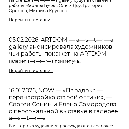
На стенде a—s—t—r—a gallery будут выставлены
работы Марины Бусел, Олега Доу, Григория
Орехова, Михаила Крунова.
Перейти в источник
05.02.2026, ARTDOM — a—s—t—r—a
gallery анонсировала художников,
чьи работы покажет на ARTDOM
Галерея
a—s—t—r—a
примет уча...
Перейти в источник
16.01.2026, NOW — «Парадокс —
перенастройка старой оптики», —
Сергей Сонин и Елена Самородова
о персональной выставке в галерее
a—s—t—r—a
В интервью художники рассуждают о парадоксе