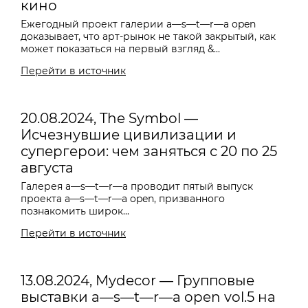
кино
Ежегодный проект галерии a—s—t—r—a open
доказывает, что арт-рынок не такой закрытый, как
может показаться на первый взгляд &...
Перейти в источник
20.08.2024, The Symbol —
Исчезнувшие цивилизации и
супергерои: чем заняться с 20 по 25
августа
Галерея
a—s—t—r—a проводит пятый выпуск
проекта a—s—t—r—a open, призванного
познакомить широк...
Перейти в источник
13.08.2024, Mydecor — Групповые
выставки a—s—t—r—a open vol.5 на