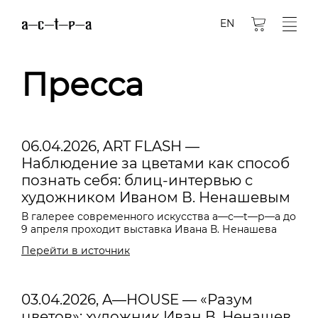
EN
Пресса
06.04.2026, ART FLASH —
Наблюдение за цветами как способ
познать себя: блиц-интервью с
художником Иваном В. Ненашевым
В галерее современного искусства a—с—t—р—а до
9 апреля проходит выставка Ивана В. Ненашева
Перейти в источник
03.04.2026, A—HOUSE — «Разум
цветов»: художник Иван В. Ненашев