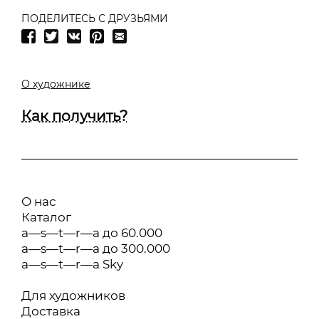
ПОДЕЛИТЕСЬ С ДРУЗЬЯМИ
О художнике
Как получить?
О нас
Каталог
a—s—t—r—a до 60.000
a—s—t—r—a до 300.000
a—s—t—r—a Sky
Для художников
Доставка