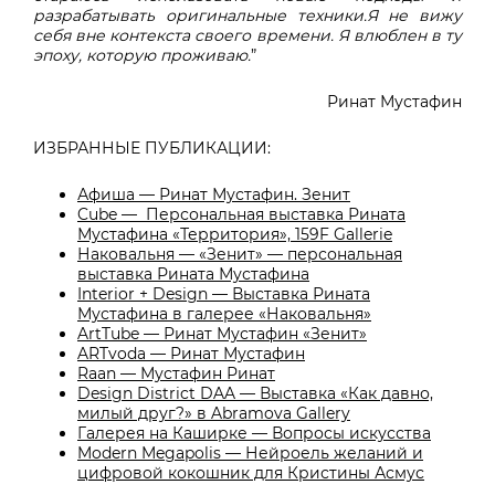
разрабатывать оригинальные техники.Я не вижу
себя вне контекста своего времени. Я влюблен в ту
эпоху, которую проживаю.
”
Ринат Мустафин
ИЗБРАННЫЕ ПУБЛИКАЦИИ:
Афиша — Ринат Мустафин. Зенит
Cube — Персональная выставка Рината
Мустафина «Территория», 159F Gallerie
Наковальня — «Зенит» — персональная
выставка Рината Мустафина
Interior + Design — Выставка Рината
Мустафина в галерее «Наковальня»
ArtTube — Ринат Мустафин «Зенит»
ARTvoda — Ринат Мустафин
Raan — Мустафин Ринат
Design District DAA — Выставка «Как давно,
милый друг?» в Abramova Gallery
Галерея на Каширке — Вопросы искусства
Modern Megapolis — Нейроель желаний и
цифровой кокошник для Кристины Асмус