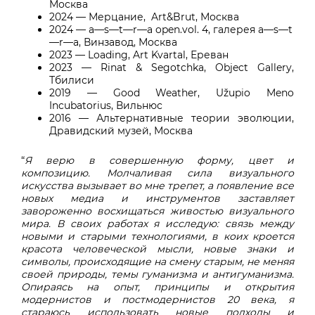
Москва
2024 — Мерцание,
Art&Brut, Москва
2024 — a—s—t—r—a open.vol. 4, галерея a—s—t
—r—a, Винзавод, Москва
2023 — Loading, Art Kvartal, Ереван
2023 — Rinat & Segotchka, Object Gallery,
Тбилиси
2019 — Good Weather, Užupio Meno
Incubatorius, Вильнюс
2016 — Альтернативные теории эволюции,
Дравидский музей, Москва
“
Я верю в совершенную форму, цвет и
композицию. Молчаливая сила визуального
искусства вызывает во мне трепет, а появление все
новых медиа и инструментов заставляет
завороженно восхищаться живостью визуального
мира.
В своих работах я исследую: связь между
новыми и старыми технологиями, в коих кроется
красота человеческой мысли, новые знаки и
символы, происходящие на смену старым, не меняя
своей природы, темы гуманизма и антигуманизма.
Опираясь на опыт, принципы и открытия
модернистов и постмодернистов 20 века, я
стараюсь использовать новые подходы и