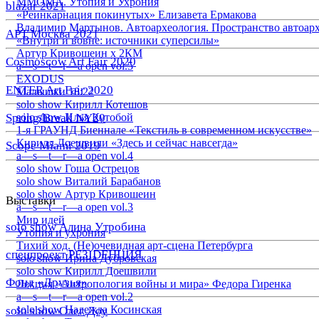
ММОМА. Утопия и Ухрония
blazar 2021
«Реинкарнация покинутых» Елизавета Ермакова
Владимир Мартынов. Автоархеология. Пространство автоар
АРТ Москва 2021
«Внутри и вовне: источники суперсилы»
Артур Кривошеин х 2КМ
Cosmoscow Art Fair 2020
a—s—t—r—a open vol.5
EXODUS
ENTER Art Fair 2020
Малышки 18:22
solo show Кирилл Котешов
Spring/Break NY20
solo show Илья Кутобой
1-я ГРАУНД Биеннале «Текстиль в современном искусстве»
Кирилл Доешвили «Здесь и сейчас навсегда»
Scope Miami 2019
a—s—t—r—a open vol.4
solo show Гоша Острецов
solo show Виталий Барабанов
solo show Артур Кривошеин
Выставки
a—s—t—r—a open vol.3
Мир идей
solo show Алина Утробина
Утопия и ухрония
Тихий ход. (Не)очевидная арт-сцена Петербурга
спецпроект РЕЗIDЕНЦИЯ
solo show Ирина Дубровская
solo show Кирилл Доешвили
Фонд «Друзья»
Лекция «Антропология войны и мира» Федора Гиренка
a—s—t—r—a open vol.2
solo show Надежда Косинская
solo show Олег Доу