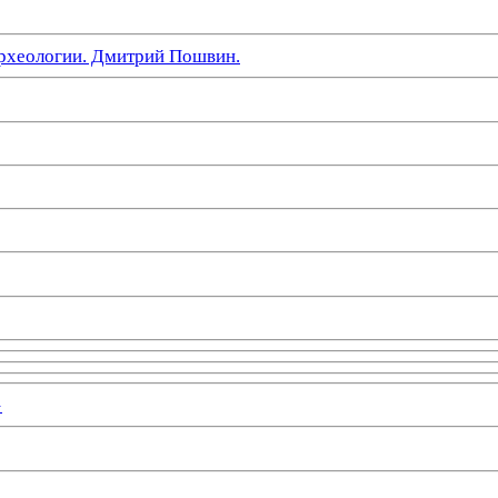
рхеологии. Дмитрий Пошвин.
»