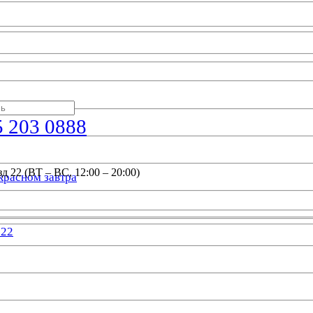
5 203 0888
д 22 (ВТ – ВС, 12:00 – 20:00)
красном завтра
022