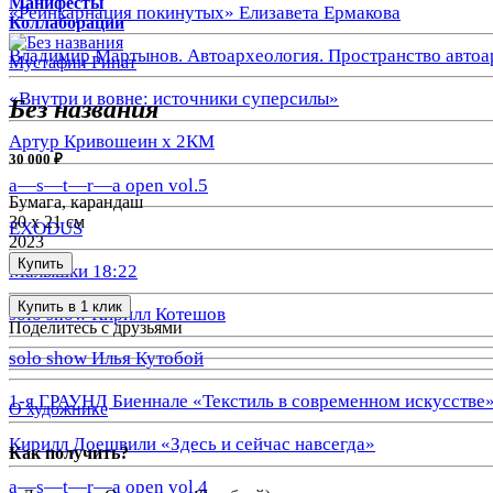
Манифесты
«Реинкарнация покинутых» Елизавета Ермакова
Коллаборации
Владимир Мартынов. Автоархеология. Пространство автоа
Мустафин Ринат
«Внутри и вовне: источники суперсилы»
Без названия
Артур Кривошеин х 2КМ
30 000 ₽
a—s—t—r—a open vol.5
Бумага, карандаш
30 х 21 см
EXODUS
2023
Купить
Малышки 18:22
Купить в 1 клик
solo show Кирилл Котешов
Поделитесь с друзьями
solo show Илья Кутобой
1-я ГРАУНД Биеннале «Текстиль в современном искусстве
О художнике
Кирилл Доешвили «Здесь и сейчас навсегда»
Как получить?
a—s—t—r—a open vol.4