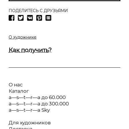
ПОДЕЛИТЕСЬ С ДРУЗЬЯМИ
О художнике
Как получить?
О нас
Каталог
a—s—t—r—a до 60.000
a—s—t—r—a до 300.000
a—s—t—r—a Sky
Для художников
Доставка