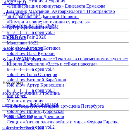
ММОМА. Утопия и Ухрония
blazar 2021
«Реинкарнация покинутых» Елизавета Ермакова
Владимир Мартынов. Автоархеология. Пространство
АРТ Москва 2021
автоархеологии. Дмитрий Пошвин.
«Внутри и вовне: источники суперсилы»
Cosmoscow Art Fair 2020
Артур Кривошеин х 2КМ
a—s—t—r—a open vol.5
ENTER Art Fair 2020
EXODUS
Малышки 18:22
Spring/Break NY20
solo show Кирилл Котешов
solo show Илья Кутобой
1-я ГРАУНД Биеннале «Текстиль в современном искусстве»
Scope Miami 2019
Кирилл Доешвили «Здесь и сейчас навсегда»
a—s—t—r—a open vol.4
solo show Гоша Острецов
solo show Виталий Барабанов
Выставки
solo show Артур Кривошеин
a—s—t—r—a open vol.3
solo show Алина Утробина
Мир идей
Утопия и ухрония
спецпроект РЕЗIDЕНЦИЯ
Тихий ход. (Не)очевидная арт-сцена Петербурга
solo show Ирина Дубровская
Фонд «Друзья»
solo show Кирилл Доешвили
Лекция «Антропология войны и мира» Федора Гиренка
a—s—t—r—a open vol.2
solo show Олег Доу