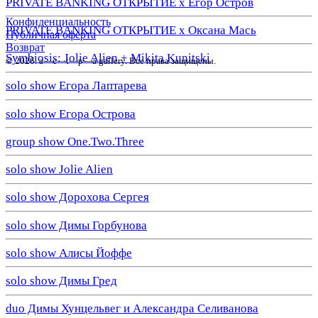
PRIVATE BANKING ОТКРЫТИЕ х Егор Остров
Конфиденциальность
PRIVATE BANKING ОТКРЫТИЕ х Оксана Мась
Публичная оферта
Возврат
Symbiosis: Jolie Alien + Mikita Kunitski
© 2026. a—с—t—р—a gallery. Все права защищены.
solo show Егора Лаптарева
solo show Егора Острова
group show One.Two.Three
solo show Jolie Alien
solo show Дорохова Сергея
solo show Димы Горбунова
solo show Алисы Йоффе
solo show Димы Гред
duo Димы Хунцельвег и Александра Селиванова