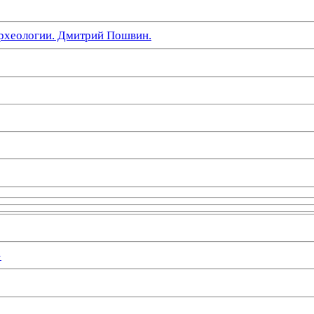
рхеологии. Дмитрий Пошвин.
»