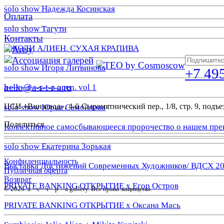
solo show Надежда Косинская
Оплата
solo show Тагути
Контакты
ДЖОЛИ АЛИЕН. СУХАЯ КРАПИВА
solo show Игоря Литвинова
+7 49
hello@a-s-t-r-a.ru
a—s—t—r—a open. vol 1
ЦСИ «Винзавод», 4-й Сыромятнический пер., 1/8, стр. 9, подъез
solo show Юрия Самойлова
Поделиться
Коллективное самосбывающееся пророчество о нашем пре
solo show Екатерина Зорькая
Конфиденциальность
Выставка Достижений Современных Художников/ ВДСХ 2
Публичная оферта
Возврат
PRIVATE BANKING ОТКРЫТИЕ х Егор Остров
© 2026. a—с—t—р—a gallery. Все права защищены.
PRIVATE BANKING ОТКРЫТИЕ х Оксана Мась