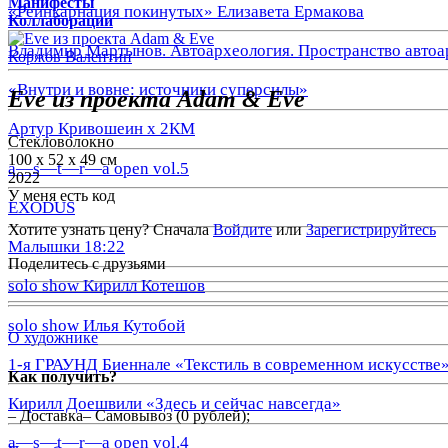
Манифесты
«Реинкарнация покинутых» Елизавета Ермакова
Коллаборации
Владимир Мартынов. Автоархеология. Пространство автоа
Коржов Валентин
«Внутри и вовне: источники суперсилы»
Eve из проекта Adam & Eve
Артур Кривошеин х 2КМ
Стекловолокно
100 х 52 х 49 см
a—s—t—r—a open vol.5
2022
У меня есть код
EXODUS
Хотите узнать цену? Сначала
Войдите
или
Зарегистрируйтесь
Малышки 18:22
Поделитесь с друзьями
solo show Кирилл Котешов
solo show Илья Кутобой
О художнике
1-я ГРАУНД Биеннале «Текстиль в современном искусстве
Как получить?
Кирилл Доешвили «Здесь и сейчас навсегда»
– Доставка– Самовывоз (0 рублей);
a—s—t—r—a open vol.4