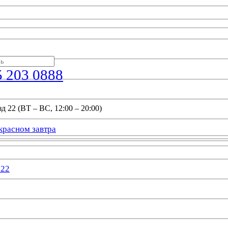
5 203 0888
д 22 (ВТ – ВС, 12:00 – 20:00)
красном завтра
022