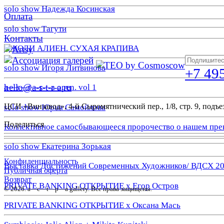
solo show Надежда Косинская
Оплата
solo show Тагути
Контакты
ДЖОЛИ АЛИЕН. СУХАЯ КРАПИВА
solo show Игоря Литвинова
+7 49
hello@a-s-t-r-a.ru
a—s—t—r—a open. vol 1
ЦСИ «Винзавод», 4-й Сыромятнический пер., 1/8, стр. 9, подъез
solo show Юрия Самойлова
Поделиться
Коллективное самосбывающееся пророчество о нашем пре
solo show Екатерина Зорькая
Конфиденциальность
Выставка Достижений Современных Художников/ ВДСХ 2
Публичная оферта
Возврат
PRIVATE BANKING ОТКРЫТИЕ х Егор Остров
© 2026. a—с—t—р—a gallery. Все права защищены.
PRIVATE BANKING ОТКРЫТИЕ х Оксана Мась