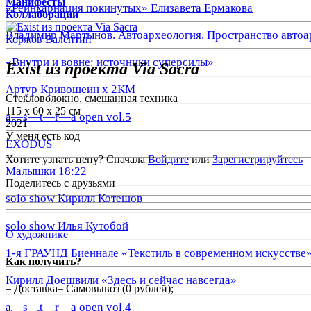
Манифесты
«Реинкарнация покинутых» Елизавета Ермакова
Коллаборации
Владимир Мартынов. Автоархеология. Пространство автоа
Коржов Валентин
«Внутри и вовне: источники суперсилы»
Exist из проекта Via Sacra
Артур Кривошеин х 2КМ
Стекловолокно, смешанная техника
115 х 60 х 25 см
a—s—t—r—a open vol.5
2021
У меня есть код
EXODUS
Хотите узнать цену? Сначала
Войдите
или
Зарегистрируйтесь
Малышки 18:22
Поделитесь с друзьями
solo show Кирилл Котешов
solo show Илья Кутобой
О художнике
1-я ГРАУНД Биеннале «Текстиль в современном искусстве
Как получить?
Кирилл Доешвили «Здесь и сейчас навсегда»
– Доставка– Самовывоз (0 рублей);
a—s—t—r—a open vol.4