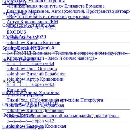
ММОМА. Утопия и Ухрония
blazar 2021
«Реинкарнация покинутых» Елизавета Ермакова
Владимир Мартынов. Автоархеология. Пространство автоар
АРТ Москва 2021
«Внутри и вовне: источники суперсилы»
Артур Кривошеин х 2КМ
Cosmoscow Art Fair 2020
a—s—t—r—a open vol.5
EXODUS
ENTER Art Fair 2020
Малышки 18:22
solo show Кирилл Котешов
Spring/Break NY20
solo show Илья Кутобой
1-я ГРАУНД Биеннале «Текстиль в современном искусстве»
Кирилл Доешвили «Здесь и сейчас навсегда»
Scope Miami 2019
a—s—t—r—a open vol.4
solo show Гоша Острецов
solo show Виталий Барабанов
solo show Артур Кривошеин
Выставки
a—s—t—r—a open vol.3
Мир идей
solo show Алина Утробина
Утопия и ухрония
Тихий ход. (Не)очевидная арт-сцена Петербурга
спецпроект РЕЗIDЕНЦИЯ
solo show Ирина Дубровская
solo show Кирилл Доешвили
Фонд «Друзья»
Лекция «Антропология войны и мира» Федора Гиренка
a—s—t—r—a open vol.2
solo show Надежда Косинская
solo show Олег Доу