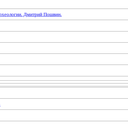
рхеологии. Дмитрий Пошвин.
»