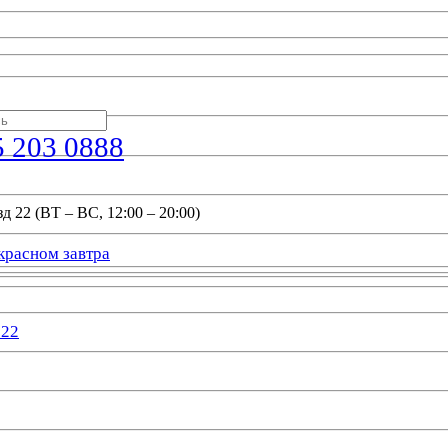
5 203 0888
д 22 (ВТ – ВС, 12:00 – 20:00)
красном завтра
022