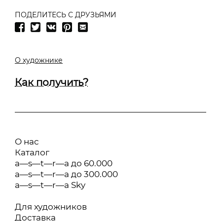
ПОДЕЛИТЕСЬ С ДРУЗЬЯМИ
О художнике
Как получить?
О нас
Каталог
a—s—t—r—a до 60.000
a—s—t—r—a до 300.000
a—s—t—r—a Sky
Для художников
Доставка