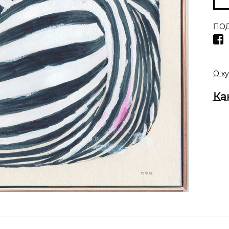
ПОД
О х
Ка