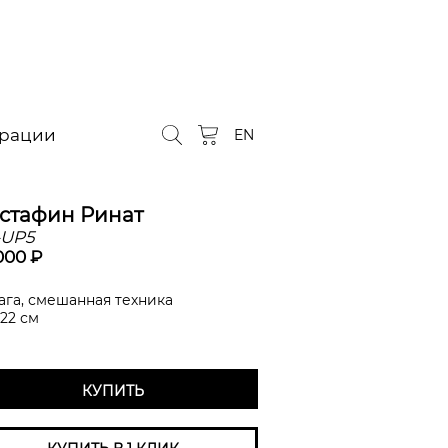
орации
EN
стафин Ринат
-UP5
000 ₽
ага, смешанная техника
 22 см
КУПИТЬ