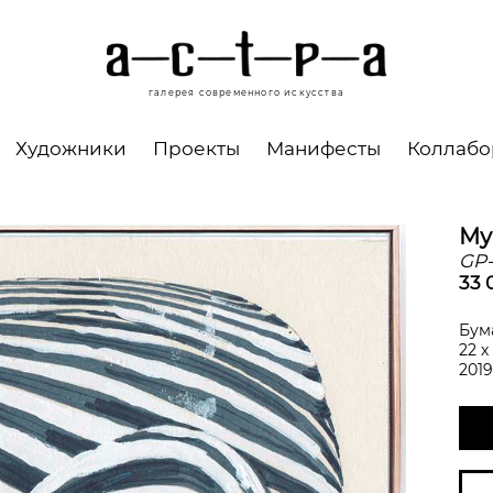
галерея современного искусства
Художники
Проекты
Манифесты
Коллаб
Му
GP
33 
Бум
22 х
2019