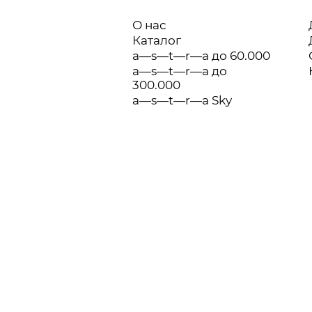
О нас
Каталог
a—s—t—r—a до 60.000
a—s—t—r—a до
300.000
a—s—t—r—a Sky