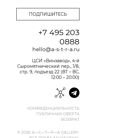
+7 495 203
0888
hello@a-s-t-r-a.ru
ЦСИ «Винзавод», 4-й
Сыромятнический пер., 1/8,
стр. 9, подъезд 22 (ВТ – ВС,
12:00 – 20:00)
КОНФИДЕНЦИАЛЬНОСТЬ
ПУБЛИЧНАЯ ОФЕРТА
ВОЗВРАТ
© 2026. A—С—T—Р—A GALLERY.
ВСЕ ПРАВА ЗАЩИЩЕНЫ.